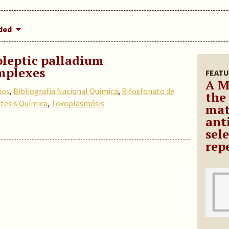
dded
oleptic palladium
mplexes
FEATU
A M
ios
,
Bibliografía Nacional Química
,
Bifosfonato de
the
ntesis Química
,
Toxoplasmósis
mat
ant
sele
rep