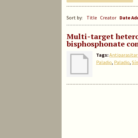
Sort by:
Title
Creator
Date A
Multi-target heter
bisphosphonate co
Tags:
Antiparasitar
Paladio
,
Paladio
,
Sí