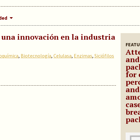
dded
, una innovación en la industria
FEATU
Att
oquímica
,
Biotecnología
,
Celulasa
,
Enzimas
,
Siciófilos
and
pac
for
per
and
amo
cas
bre
pac