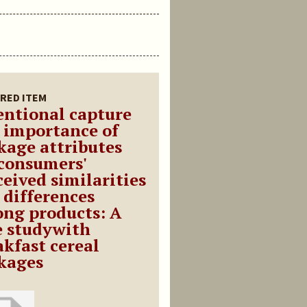
RED ITEM
entional capture
 importance of
kage attributes
 consumers'
ceived similarities
 differences
ng products: A
e studywith
akfast cereal
kages