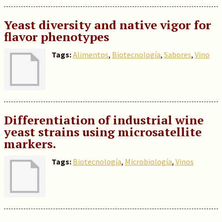
Yeast diversity and native vigor for
flavor phenotypes
Tags:
Alimentos
,
Biotecnología
,
Sabores
,
Vino
Differentiation of industrial wine
yeast strains using microsatellite
markers.
Tags:
Biotecnología
,
Microbiología
,
Vinos