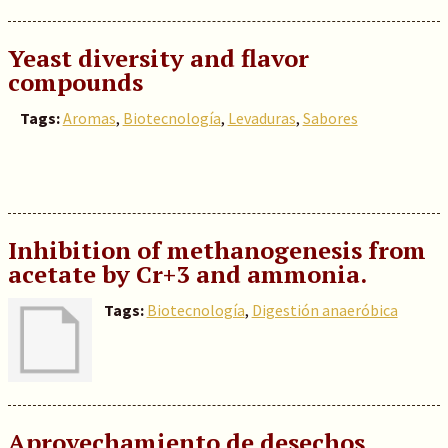
Yeast diversity and flavor
compounds
Tags:
Aromas
,
Biotecnología
,
Levaduras
,
Sabores
Inhibition of methanogenesis from
acetate by Cr+3 and ammonia.
Tags:
Biotecnología
,
Digestión anaeróbica
Aprovechamiento de desechos