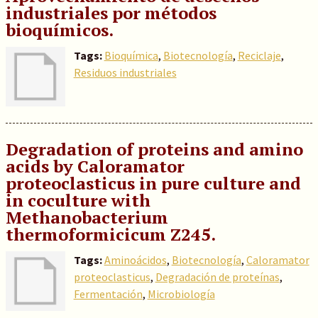
industriales por métodos
bioquímicos.
Tags:
Bioquímica
,
Biotecnología
,
Reciclaje
,
Residuos industriales
Degradation of proteins and amino
acids by Caloramator
proteoclasticus in pure culture and
in coculture with
Methanobacterium
thermoformicicum Z245.
Tags:
Aminoácidos
,
Biotecnología
,
Caloramator
proteoclasticus
,
Degradación de proteínas
,
Fermentación
,
Microbiología