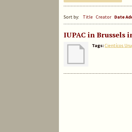
Sort by:
Title
Creator
Date A
IUPAC in Brussels i
Tags:
Cientícos Ur