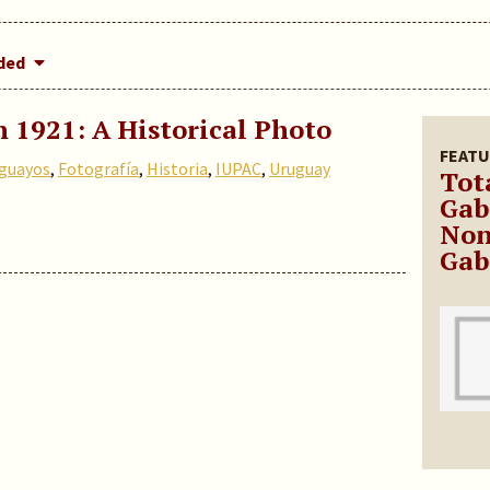
dded
n 1921: A Historical Photo
FEATU
uguayos
,
Fotografía
,
Historia
,
IUPAC
,
Uruguay
Tot
Gab
Non
Gab