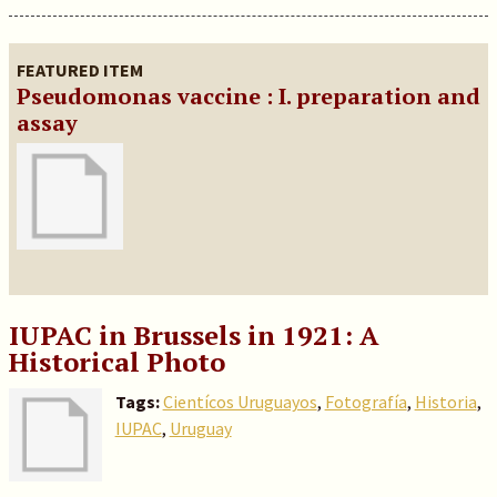
FEATURED ITEM
Pseudomonas vaccine : I. preparation and
assay
IUPAC in Brussels in 1921: A
Historical Photo
Tags:
Cientícos Uruguayos
,
Fotografía
,
Historia
,
IUPAC
,
Uruguay