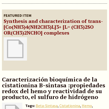
FEATURED ITEM
Synthesis and characterization of trans-
[Co(NH3)4(NH2CH3)L]3+ [L= (CH3)2SO
OR(CH3)2NCHO] complexes
Caracterización bioquímica de la
cistationina B-sintasa :propiedades
redox del hemo y reactividad de su
producto, el sulfuro de hidrógeno
Tags:
Beta-Sintasa
,
Cistationina
,
Hemo
,