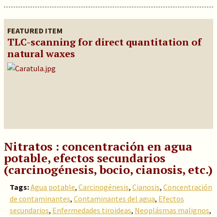
FEATURED ITEM
TLC-scanning for direct quantitation of
natural waxes
Nitratos : concentración en agua
potable, efectos secundarios
(carcinogénesis, bocio, cianosis, etc.)
Tags:
Agua potable
,
Carcinogénesis
,
Cianosis
,
Concentración
de contaminantes
,
Contaminantes del agua
,
Efectos
secundarios
,
Enfermedades tiroideas
,
Neoplásmas malignos
,