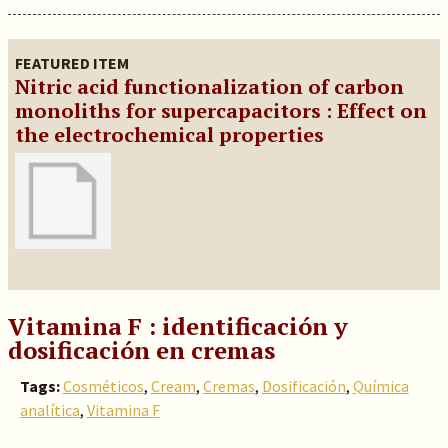
FEATURED ITEM
Nitric acid functionalization of carbon
monoliths for supercapacitors : Effect on
the electrochemical properties
Vitamina F : identificación y
dosificación en cremas
Tags:
Cosméticos
,
Cream
,
Cremas
,
Dosificación
,
Química
analítica
,
Vitamina F