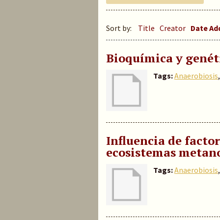
Sort by:
Title
Creator
Date A
Bioquímica y genét
Tags:
Anaerobiosis
Influencia de facto
ecosistemas metano
Tags:
Anaerobiosis