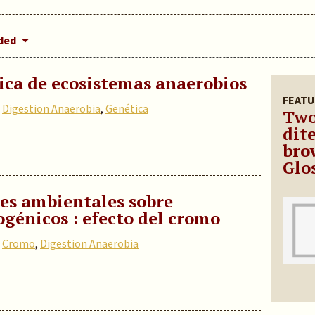
dded
ica de ecosistemas anaerobios
FEATU
,
Digestion Anaerobia
,
Genética
Two
dit
bro
Glo
res ambientales sobre
génicos : efecto del cromo
,
Cromo
,
Digestion Anaerobia