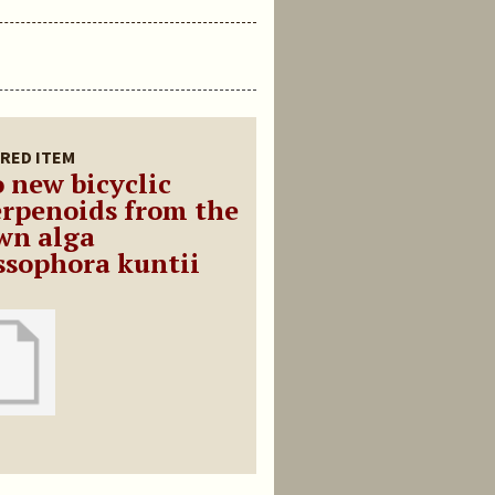
RED ITEM
 new bicyclic
erpenoids from the
wn alga
ssophora kuntii