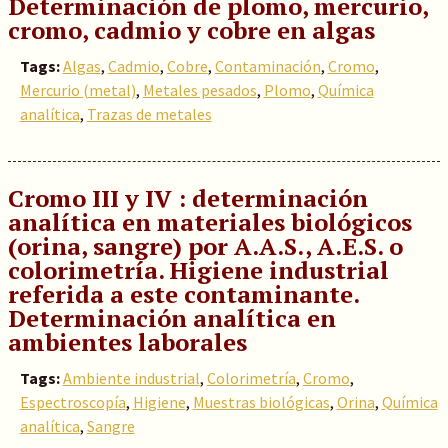
Determinación de plomo, mercurio,
cromo, cadmio y cobre en algas
Tags:
Algas
,
Cadmio
,
Cobre
,
Contaminación
,
Cromo
,
Mercurio (metal)
,
Metales pesados
,
Plomo
,
Química
analítica
,
Trazas de metales
Cromo III y IV : determinación
analítica en materiales biológicos
(orina, sangre) por A.A.S., A.E.S. o
colorimetría. Higiene industrial
referida a este contaminante.
Determinación analítica en
ambientes laborales
Tags:
Ambiente industrial
,
Colorimetría
,
Cromo
,
Espectroscopía
,
Higiene
,
Muestras biológicas
,
Orina
,
Química
analítica
,
Sangre