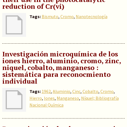
reduction of Cr(vi)
Tags:
Bismuto
,
Cromo
,
Nanotecnología
Investigación microquímica de los
iones hierro, aluminio, cromo, zinc,
niquel, cobalto, manganeso :
sistemática para reconocmiento
individual
Tags:
1962
,
Aluminio
,
Cinc
,
Cobalto
,
Cromo
,
Hierro
,
Iones
,
Manganeso
,
Níquel; Bibliografía
Nacional Química