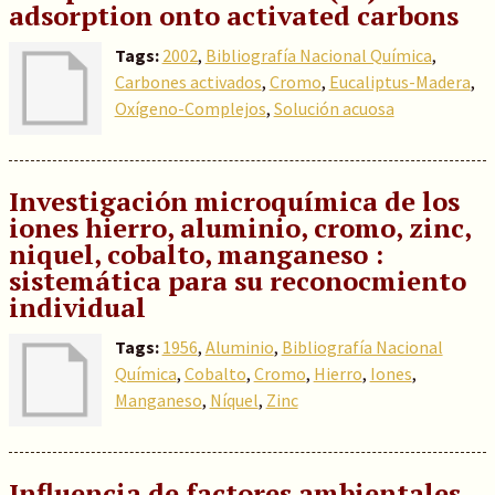
adsorption onto activated carbons
Tags:
2002
,
Bibliografía Nacional Química
,
Carbones activados
,
Cromo
,
Eucaliptus-Madera
,
Oxígeno-Complejos
,
Solución acuosa
Investigación microquímica de los
iones hierro, aluminio, cromo, zinc,
niquel, cobalto, manganeso :
sistemática para su reconocmiento
individual
Tags:
1956
,
Aluminio
,
Bibliografía Nacional
Química
,
Cobalto
,
Cromo
,
Hierro
,
Iones
,
Manganeso
,
Níquel
,
Zinc
Influencia de factores ambientales