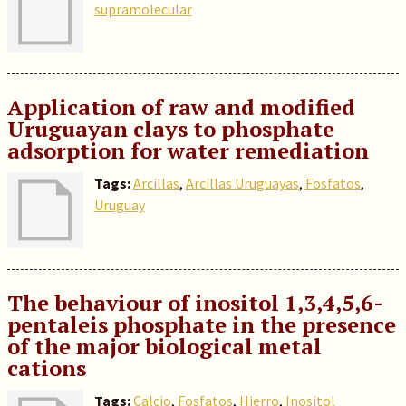
supramolecular
Application of raw and modified
Uruguayan clays to phosphate
adsorption for water remediation
Tags:
Arcillas
,
Arcillas Uruguayas
,
Fosfatos
,
Uruguay
The behaviour of inositol 1,3,4,5,6-
pentaleis phosphate in the presence
of the major biological metal
cations
Tags:
Calcio
,
Fosfatos
,
Hierro
,
Inositol