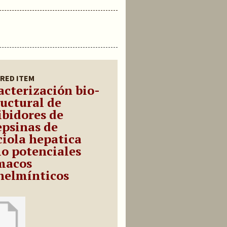
RED ITEM
acterización bio-
ructural de
ibidores de
epsinas de
ciola hepatica
o potenciales
macos
helmínticos