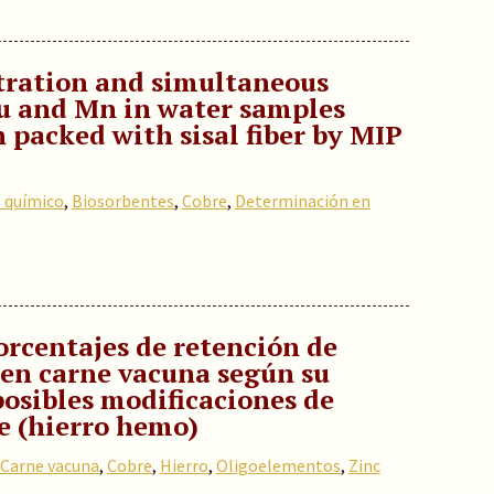
tration and simultaneous
u and Mn in water samples
packed with sisal fiber by MIP
s químico
,
Biosorbentes
,
Cobre
,
Determinación en
orcentajes de retención de
c en carne vacuna según su
osibles modificaciones de
e (hierro hemo)
Carne vacuna
,
Cobre
,
Hierro
,
Oligoelementos
,
Zinc