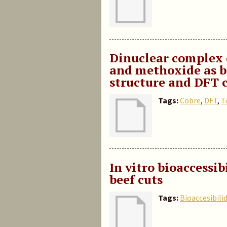
Dinuclear complex o
and methoxide as br
structure and DFT c
Tags:
Cobre
,
DFT
,
T
In vitro bioaccessib
beef cuts
Tags:
Bioaccesibili