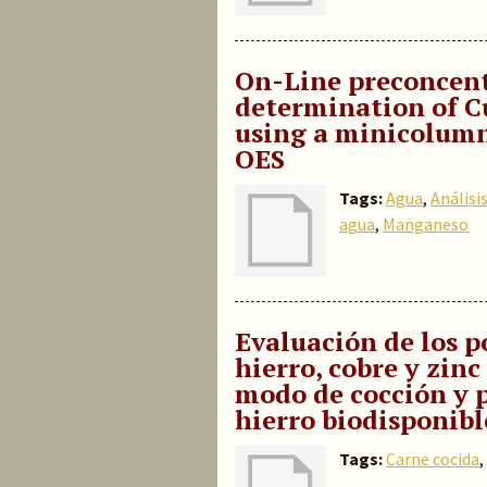
On-Line preconcen
determination of C
using a minicolumn 
OES
Tags:
Agua
,
Análisi
agua
,
Manganeso
Evaluación de los p
hierro, cobre y zin
modo de cocción y p
hierro biodisponibl
Tags:
Carne cocida
,