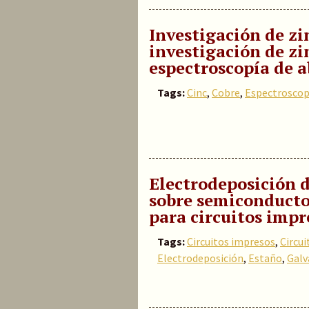
Investigación de zi
investigación de zi
espectroscopía de 
Tags:
Cinc
,
Cobre
,
Espectroscop
Electrodeposición d
sobre semiconducto
para circuitos impr
Tags:
Circuitos impresos
,
Circui
Electrodeposición
,
Estaño
,
Galv