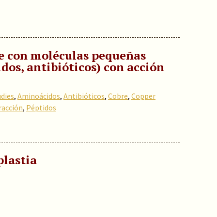
re con moléculas pequeñas
dos, antibióticos) con acción
udies
,
Aminoácidos
,
Antibióticos
,
Cobre
,
Copper
racción
,
Péptidos
plastia