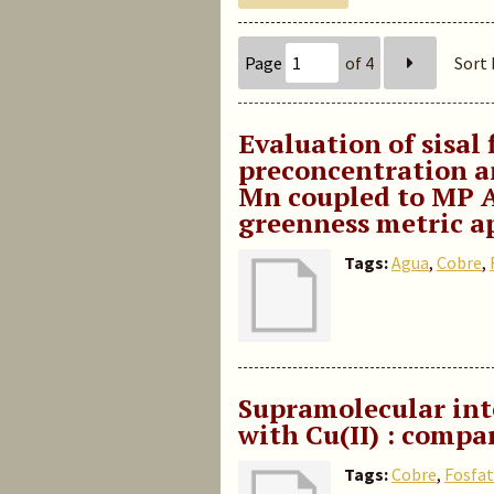
Page
of 4
Sort 
Evaluation of sisal 
preconcentration a
Mn coupled to MP A
greenness metric a
Tags:
Agua
,
Cobre
,
Supramolecular int
with Cu(II) : compa
Tags:
Cobre
,
Fosfa