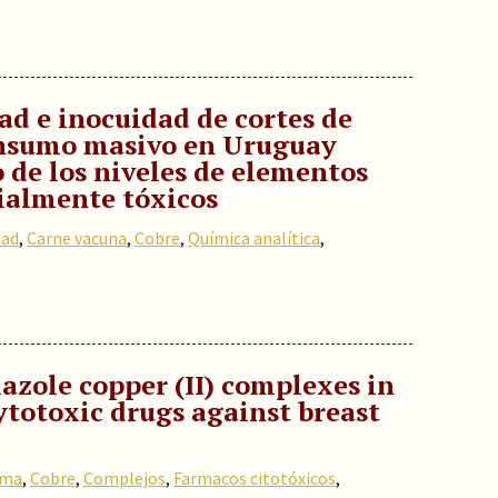
ad e inocuidad de cortes de
onsumo masivo en Uruguay
 de los niveles de elementos
cialmente tóxicos
dad
,
Carne vacuna
,
Cobre
,
Química analítica
,
azole copper (II) complexes in
ytotoxic drugs against breast
ama
,
Cobre
,
Complejos
,
Farmacos citotóxicos
,