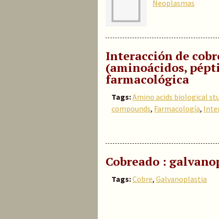
Neoplasmas
Interacción de cob
(aminoácidos, pépti
farmacológica
Tags:
Amino acids biological st
compounds
,
Farmacología
,
Inte
Cobreado : galvano
Tags:
Cobre
,
Galvanoplastia