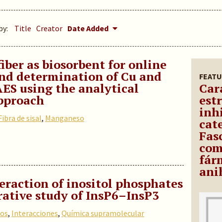
by:
Title
Creator
Date Added
fiber as biosorbent for online
nd determination of Cu and
FEATU
ES using the analytical
Car
pproach
est
inh
Fibra de sisal
,
Manganeso
cat
Fas
com
fár
ani
eraction of inositol phosphates
rative study of InsP6–InsP3
tos
,
Interacciones
,
Química supramolecular