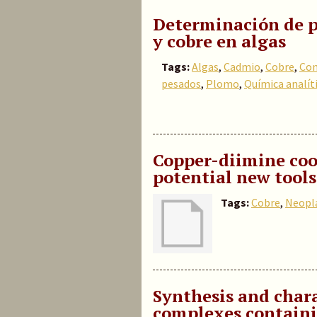
Determinación de p
y cobre en algas
Tags:
Algas
,
Cadmio
,
Cobre
,
Con
pesados
,
Plomo
,
Química analít
Copper-diimine co
potential new tools
Tags:
Cobre
,
Neopl
Synthesis and chara
complexes containi