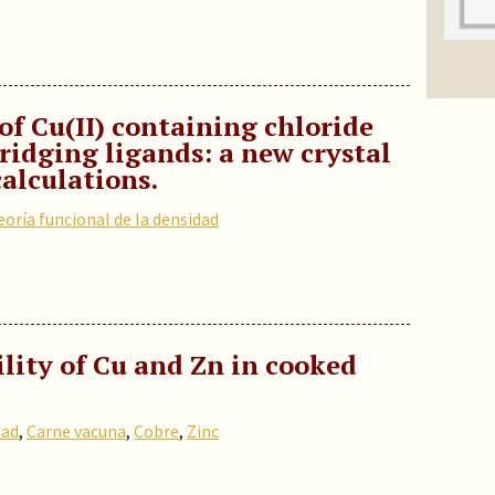
f Cu(II) containing chloride
idging ligands: a new crystal
alculations.
eoría funcional de la densidad
ility of Cu and Zn in cooked
dad
,
Carne vacuna
,
Cobre
,
Zinc