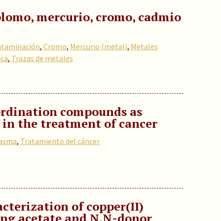
lomo, mercurio, cromo, cadmio
taminación
,
Cromo
,
Mercurio (metal)
,
Metales
ica
,
Trazas de metales
ordination compounds as
 in the treatment of cancer
asma
,
Tratamiento del cáncer
cterization of copper(II)
ng acetate and N,N-donor