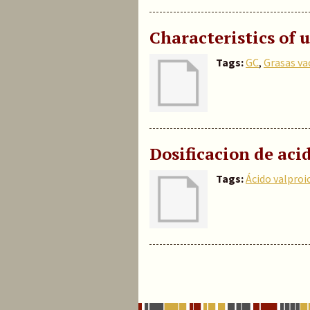
Characteristics of 
Tags:
GC
,
Grasas va
Dosificacion de aci
Tags:
Ácido valproi