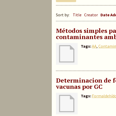
Sort by:
Title
Creator
Date A
Métodos simples pa
contaminantes amb
Tags:
AA
,
Contamin
Determinacion de f
vacunas por GC
Tags:
Formaldehíd