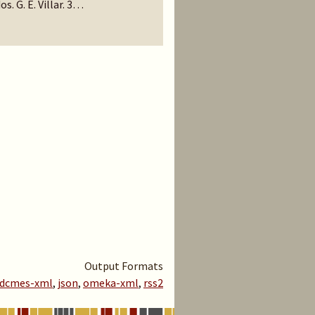
os. G. E. Villar. 3…
Output Formats
dcmes-xml
,
json
,
omeka-xml
,
rss2