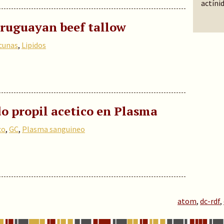
actínid
uruguayan beef tallow
cunas
,
Lipidos
do propil acetico en Plasma
co
,
GC
,
Plasma sanguineo
atom
,
dc-rdf
,