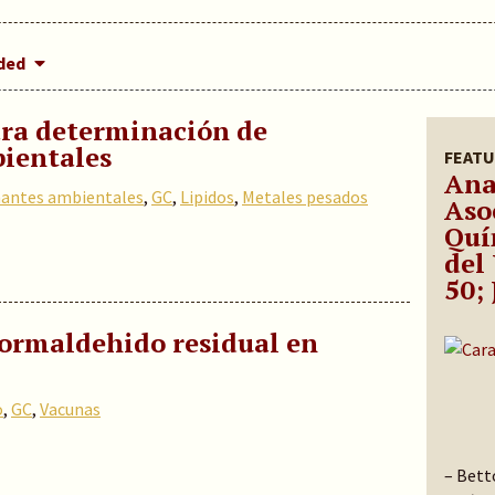
dded
ra determinación de
ientales
FEATU
Ana
antes ambientales
,
GC
,
Lipidos
,
Metales pesados
Aso
Quí
del
50; 
ormaldehido residual en
o
,
GC
,
Vacunas
– Betto