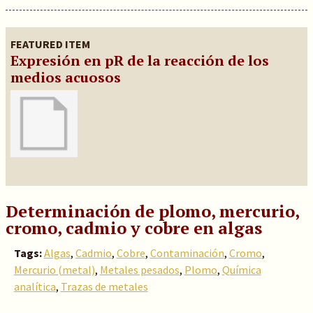
FEATURED ITEM
Expresión en pR de la reacción de los
medios acuosos
Determinación de plomo, mercurio,
cromo, cadmio y cobre en algas
Tags:
Algas
,
Cadmio
,
Cobre
,
Contaminación
,
Cromo
,
Mercurio (metal)
,
Metales pesados
,
Plomo
,
Química
analítica
,
Trazas de metales