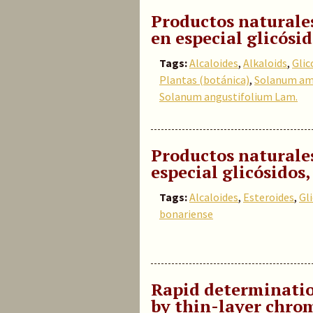
Productos naturale
en especial glicósid
Tags:
Alcaloides
,
Alkaloids
,
Glic
Plantas (botánica)
,
Solanum am
Solanum angustifolium Lam.
Productos naturale
especial glicósidos,
Tags:
Alcaloides
,
Esteroides
,
Gl
bonariense
Rapid determinatio
by thin-layer chro