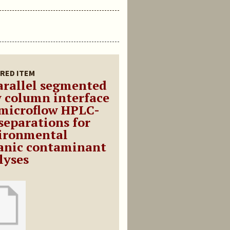
RED ITEM
arallel segmented
w column interface
 microflow HPLC-
separations for
ironmental
anic contaminant
lyses