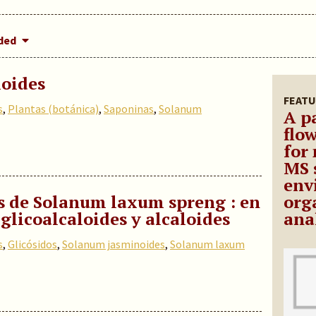
dded
oides
FEATU
s
,
Plantas (botánica)
,
Saponinas
,
Solanum
A p
flo
for
MS 
env
s de Solanum laxum spreng : en
org
 glicoalcaloides y alcaloides
ana
s
,
Glicósidos
,
Solanum jasminoides
,
Solanum laxum