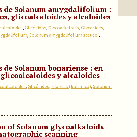
s de Solanum amygdalifolium :
os, glicoalcaloides y alcaloides
oalcaloides
,
Glicósidos
,
Glycoalkaloids
,
Glycosides
,
ygdalifolium
,
Solanum amygdalifolium steudel
,
s de Solanum bonariense : en
 glicoalcaloides y alcaloides
icoalcaloides
,
Glicósidos
,
Plantas (botánica)
,
Solanum
n of Solanum glycoalkaloids
matographic scanning