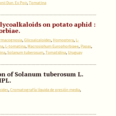
i Dun. Ex Poir
,
Tomatina
lycoalkaloids on potato aphid :
rbiae.
rmacognosia
,
Glicoalcaloides
,
Homoptera
,
L-
na
,
L-tomatina
,
Macrosiphum Europhorbiaee
,
Papas
,
ina
,
Solanum tuberosum
,
Tomatidina
,
Uruguay
ion of Solanum tuberosum L.
MPL.
oides
,
Cromatografía líquida de presión media
,