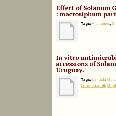
Effect of Solanum 
: macrosiphum part.
Tags:
Alcaloides
,
Gl
In vitro antimicrobi
accessions of Sola
Uruguay.
Tags:
Candida Albi
Commersonii
,
Stap