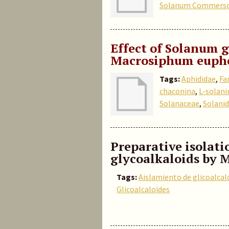
Solanum Commersoni
Effect of Solanum g
Macrosiphum eupho
Tags:
Aphididae
,
Fa
chaconina
,
L-solani
Solanaceae
,
Solanid
Preparative isolat
glycoalkaloids by 
Tags:
Aislamiento de glicoalcal
Glicoalcaloides