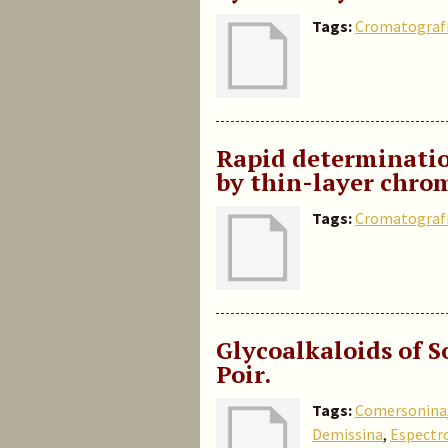
Tags:
Cromatografí
Rapid determinatio
by thin-layer chro
Tags:
Cromatografí
Glycoalkaloids of 
Poir.
Tags:
Comersonina
Demissina
,
Espectr