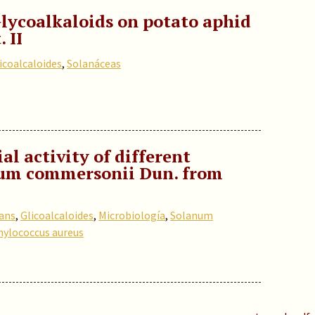
Glycoalkaloids on potato aphid
 II
icoalcaloides
,
Solanáceas
al activity of different
num commersonii Dun. from
cans
,
Glicoalcaloides
,
Microbiología
,
Solanum
hylococcus aureus