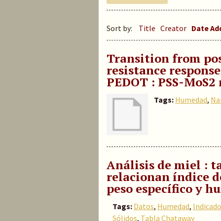
Sort by:
Title
Creator
Date A
Transition from pos
resistance respons
PEDOT : PSS-MoS2 
Tags:
Humedad
,
Na
Análisis de miel : 
relacionan índice de
peso específico y 
Tags:
Datos
,
Humedad
,
Indicado
Sólidos
,
Tabla Chataway