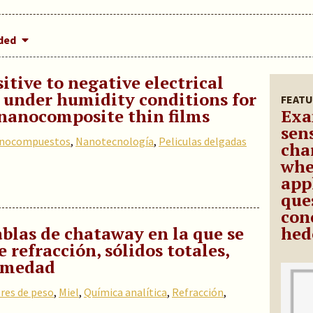
dded
itive to negative electrical
e under humidity conditions for
FEATU
nanocomposite thin films
Exa
sen
nocompuestos
,
Nanotecnología
,
Peliculas delgadas
cha
whe
app
que
con
tablas de chataway en la que se
hed
 refracción, sólidos totales,
humedad
res de peso
,
Miel
,
Química analítica
,
Refracción
,