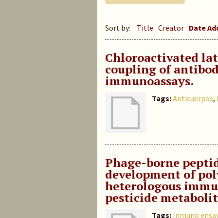
Sort by:
Title
Creator
Date A
Chloroactivated lat
coupling of antibod
immunoassays.
Tags:
Anticuerpos
,
Phage-borne peptid
development of pol
heterologous immun
pesticide metabolit
Tags:
Inmuno ensa