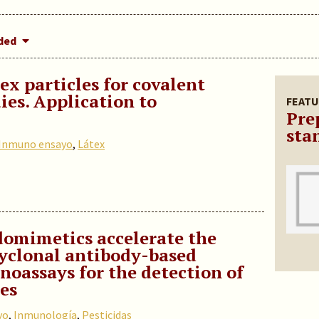
dded
ex particles for covalent
ies. Application to
FEATU
Pre
sta
Inmuno ensayo
,
Látex
omimetics accelerate the
yclonal antibody-based
oassays for the detection of
es
yo
,
Inmunología
,
Pesticidas