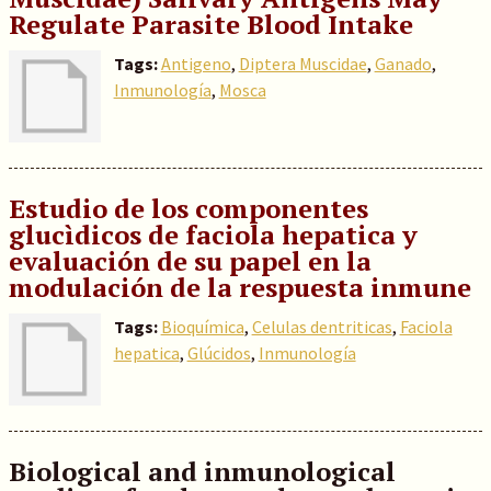
Regulate Parasite Blood Intake
Tags:
Antigeno
,
Diptera Muscidae
,
Ganado
,
Inmunología
,
Mosca
Estudio de los componentes
glucìdicos de faciola hepatica y
evaluación de su papel en la
modulación de la respuesta inmune
Tags:
Bioquímica
,
Celulas dentriticas
,
Faciola
hepatica
,
Glúcidos
,
Inmunología
Biological and inmunological