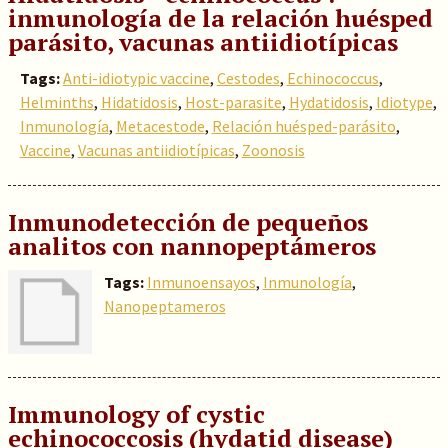
inmunología de la relación huésped
parásito, vacunas antiidiotípicas
Tags:
Anti-idiotypic vaccine
,
Cestodes
,
Echinococcus
,
Helminths
,
Hidatidosis
,
Host-parasite
,
Hydatidosis
,
Idiotype
,
Inmunología
,
Metacestode
,
Relación huésped-parásito
,
Vaccine
,
Vacunas antiidiotípicas
,
Zoonosis
Inmunodetección de pequeños
analitos con nannopeptámeros
Tags:
Inmunoensayos
,
Inmunología
,
Nanopeptameros
Immunology of cystic
echinococcosis (hydatid disease)