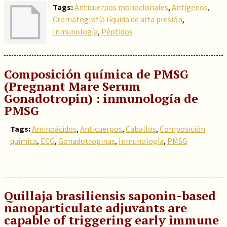
Tags:
Anticuerpos monoclonales
,
Antígenos
,
Cromatografía líquida de alta presión
,
Inmunología
,
Péptidos
Composición química de PMSG
(Pregnant Mare Serum
Gonadotropin) : inmunología de
PMSG
Tags:
Aminoácidos
,
Anticuerpos
,
Caballos
,
Composición
química
,
ECG
,
Gonadotropinas
,
Inmunología
,
PMSG
Quillaja brasiliensis saponin-based
nanoparticulate adjuvants are
capable of triggering early immune