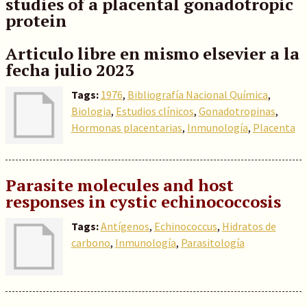
studies of a placental gonadotropic
protein
Articulo libre en mismo elsevier a la
fecha julio 2023
Tags:
1976
,
Bibliografía Nacional Química
,
Biologia
,
Estudios clínicos
,
Gonadotropinas
,
Hormonas placentarias
,
Inmunología
,
Placenta
Parasite molecules and host
responses in cystic echinococcosis
Tags:
Antígenos
,
Echinococcus
,
Hidratos de
carbono
,
Inmunología
,
Parasitología