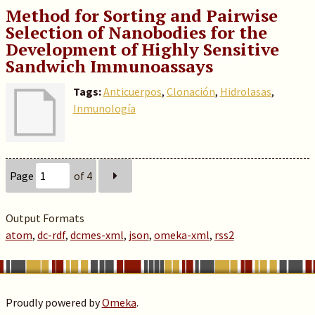
Method for Sorting and Pairwise
Selection of Nanobodies for the
Development of Highly Sensitive
Sandwich Immunoassays
Tags:
Anticuerpos
,
Clonación
,
Hidrolasas
,
Inmunología
Page
of 4
Output Formats
atom
,
dc-rdf
,
dcmes-xml
,
json
,
omeka-xml
,
rss2
Proudly powered by
Omeka
.