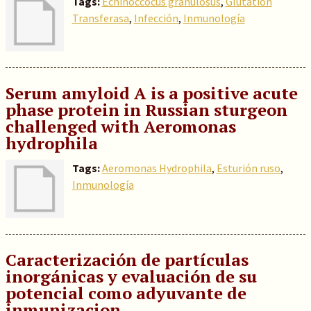
Tags:
Echinoccocus granulosus
,
Glutation
Transferasa
,
Infección
,
Inmunología
Serum amyloid A is a positive acute
phase protein in Russian sturgeon
challenged with Aeromonas
hydrophila
Tags:
Aeromonas Hydrophila
,
Esturión ruso
,
Inmunología
Caracterización de partículas
inorgánicas y evaluación de su
potencial como adyuvante de
inmunizacion