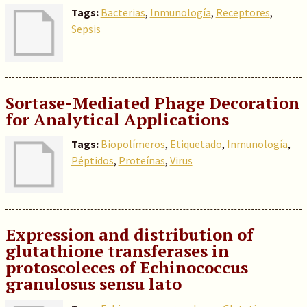
Tags:
Bacterias
,
Inmunología
,
Receptores
,
Sepsis
Sortase-Mediated Phage Decoration
for Analytical Applications
Tags:
Biopolímeros
,
Etiquetado
,
Inmunología
,
Péptidos
,
Proteínas
,
Virus
Expression and distribution of
glutathione transferases in
protoscoleces of Echinococcus
granulosus sensu lato