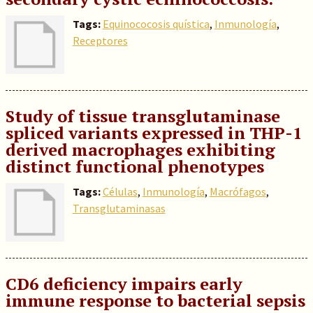
Tags:
Equinococosis quística
,
Inmunología
,
Receptores
Study of tissue transglutaminase
spliced variants expressed in THP-1
derived macrophages exhibiting
distinct functional phenotypes
Tags:
Células
,
Inmunología
,
Macrófagos
,
Transglutaminasas
CD6 deficiency impairs early
immune response to bacterial sepsis