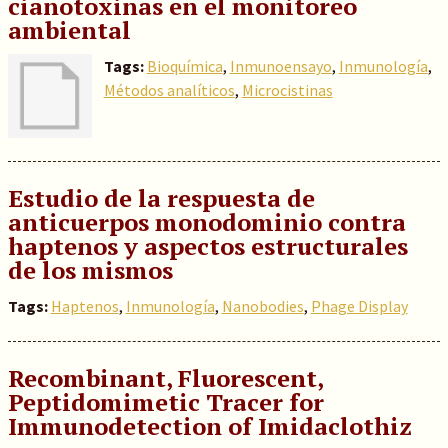
cianotoxinas en el monitoreo
ambiental
Tags:
Bioquímica
,
Inmunoensayo
,
Inmunología
,
Métodos analíticos
,
Microcistinas
Estudio de la respuesta de
anticuerpos monodominio contra
haptenos y aspectos estructurales
de los mismos
Tags:
Haptenos
,
Inmunología
,
Nanobodies
,
Phage Display
Recombinant, Fluorescent,
Peptidomimetic Tracer for
Immunodetection of Imidaclothiz