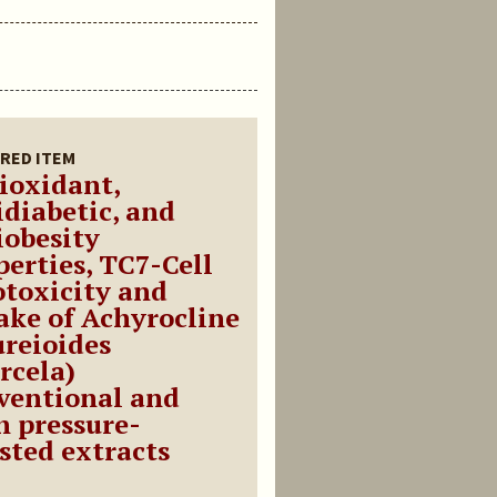
RED ITEM
ioxidant,
idiabetic, and
iobesity
perties, TC7-Cell
otoxicity and
ake of Achyrocline
ureioides
rcela)
ventional and
h pressure-
isted extracts