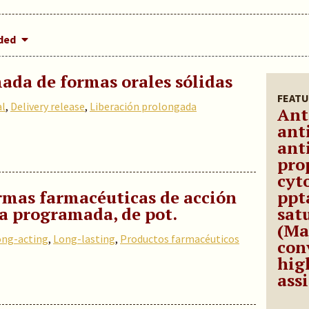
dded
ada de formas orales sólidas
FEATU
al
,
Delivery release
,
Liberación prolongada
Ant
ant
ant
pro
cyt
mas farmacéuticas de acción
ppt
da programada, de pot.
sat
(Ma
ong-acting
,
Long-lasting
,
Productos farmacéuticos
con
hig
ass