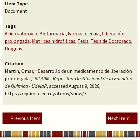
Item Type
Document
Tags
Ácido valproico
,
Biofarmacia
,
Farmacotecnia
,
Liberación
prolongada
,
Matrices hidrofilicas
,
Tesis
,
Tesis de Doctorado
,
Uruguay
Citation
Martín, Omar, “Desarrollo de un medicamento de liberación
prolongada.,”
RIQUIM - Repositorio Institucional de la Facultad
de Química - UdelaR
, accessed August 9, 2026,
https://riquim.fq.edu.uy/items/show/7
.
← Previous Item
Next Item →