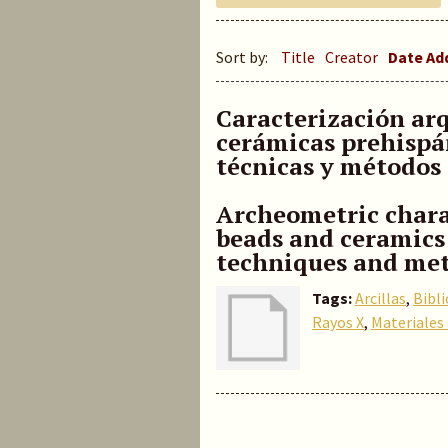
Sort by:
Title
Creator
Date A
Caracterización ar
cerámicas prehisp
técnicas y métodos 
Archeometric chara
beads and ceramics
techniques and me
Tags:
Arcillas
,
Bibl
Rayos X
,
Materiales