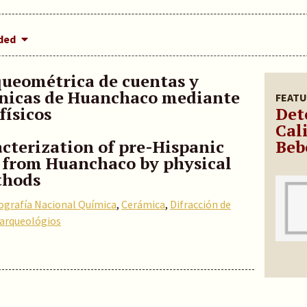
dded
queométrica de cuentas y
ánicas de Huanchaco mediante
FEATU
físicos
Det
Cal
cterization of pre-Hispanic
Beb
 from Huanchaco by physical
thods
iografía Nacional Química
,
Cerámica
,
Difracción de
 arqueológios