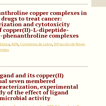
nthroline copper complexes in
drugs to treat cancer:
rization and cytotoxicity
of copper(II)-L-dipeptide-
l-phenanthroline complexes
otóxica
,
ADN
,
Complejos de cobre
,
Difracción de Rayos
tidos
igand and its copper(II)
ual seven membered
aracterization, experimental
y of the effect of ligand
imicrobial activity