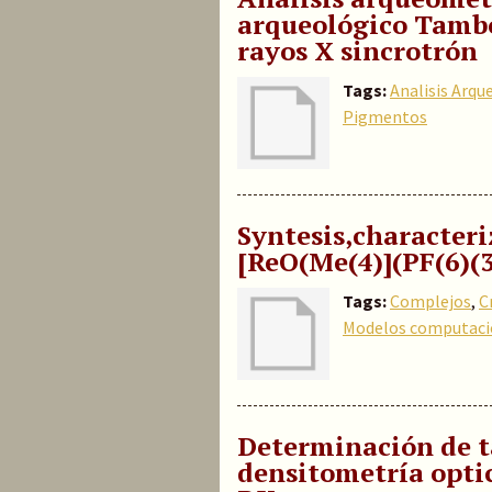
arqueológico Tambo
rayos X sincrotrón
Tags:
Analisis Arq
Pigmentos
Syntesis,characteri
[ReO(Me(4)](PF(6)(3
Tags:
Complejos
,
C
Modelos computaci
Determinación de t
densitometría optic