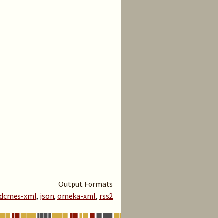
Output Formats
dcmes-xml
,
json
,
omeka-xml
,
rss2