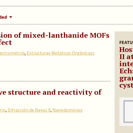
dded
sion of mixed-lanthanide MOFs
fect
FEATU
Hos
ectrometría
,
Estructuras Metalicas Orgánicass
II a
int
Ech
gra
cys
ve structure and reactivity of
rro
,
Difracción de Rayos X
,
Nanodominios