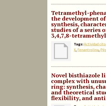
Tetramethyl-phena
the development of 
synthesis, characte
studies of a series 
3,4,7,8-tetramethy
Tags:
Actividad cit
X
,
Fenantrolina
,
Pép
Novel bisthiazole l
complex with unus
ring: synthesis, ch
and theoretical stud
flexibility, and ant