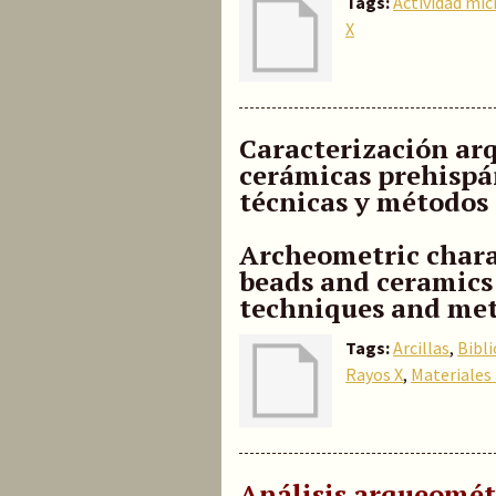
Tags:
Actividad mic
X
Caracterización ar
cerámicas prehisp
técnicas y métodos 
Archeometric chara
beads and ceramics
techniques and me
Tags:
Arcillas
,
Bibl
Rayos X
,
Materiales
Análisis arqueométr