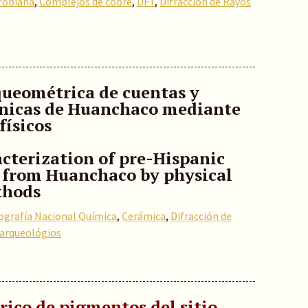
robiana
,
Complejos de cobre
,
DFT
,
Difracción de Rayos
queométrica de cuentas y
ánicas de Huanchaco mediante
físicos
cterization of pre-Hispanic
 from Huanchaco by physical
thods
iografía Nacional Química
,
Cerámica
,
Difracción de
 arqueológios
ico de pigmentos del sitio