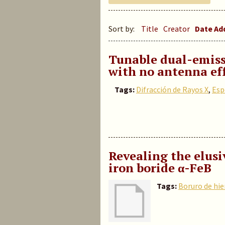
Sort by:
Title
Creator
Date A
Tunable dual-emis
with no antenna ef
Tags:
Difracción de Rayos X
,
Esp
Revealing the elusi
iron boride α-FeB
Tags:
Boruro de hie