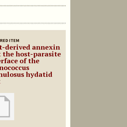
RED ITEM
t-derived annexin
t the host-parasite
erface of the
nococcus
nulosus hydatid
t