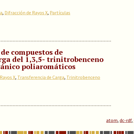
ia
,
Difracción de Rayos X
,
Partículas
l de compuestos de
rga del 1,3,5- trinitrobenceno
ánico poliaromáticos
 Rayos X
,
Transferencia de Carga
,
Trinitrobenceno
atom
,
dc-rdf
,