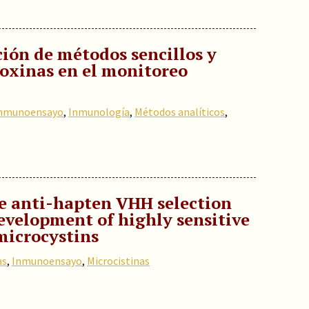
ción de métodos sencillos y
toxinas en el monitoreo
nmunoensayo
,
Inmunología
,
Métodos analíticos
,
e anti-hapten VHH selection
development of highly sensitive
microcystins
as
,
Inmunoensayo
,
Microcistinas