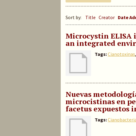
Sort by:
Title
Creator
Date A
Microcystin ELISA 
an integrated envi
Tags:
Cianotoxinas
Nuevas metodologías
microcistinas en pe
facetus expuestos i
Tags:
Cianobacteri