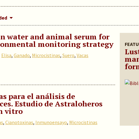
dded
in water and animal serum for
ronmental monitoring strategy
FEATU
Lus
,
Elisa
,
Ganado
,
Microcistinas
,
Suero
,
Vacas
man
for
 para el análisis de
ces. Estudio de Astraloheros
n vitro
as
,
Cianotoxinas
,
Inmunoensayo
,
Microcistinas