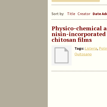
Sort by:
Title
Creator
Date A
Physico-chemical an
nisin-incorporated
chitosan films
Tags:
Listeria
,
Poli
Quitosano