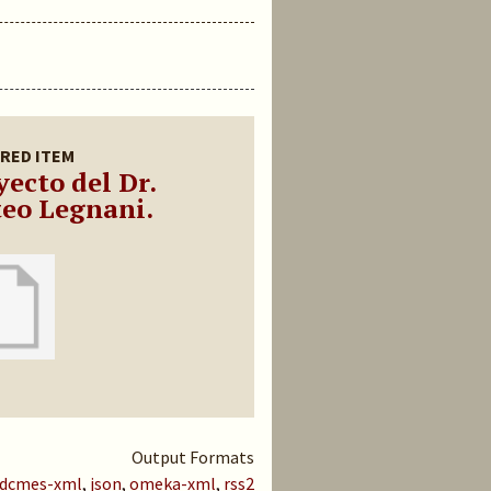
RED ITEM
yecto del Dr.
eo Legnani.
Output Formats
dcmes-xml
,
json
,
omeka-xml
,
rss2