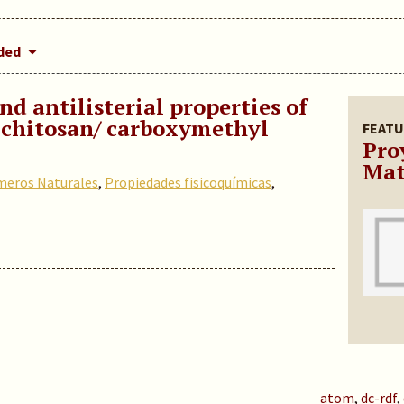
dded
d antilisterial properties of
 chitosan/ carboxymethyl
FEATU
Pro
Mat
meros Naturales
,
Propiedades fisicoquímicas
,
atom
,
dc-rdf
,