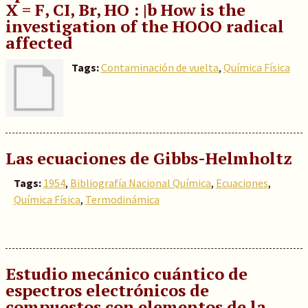
X = F, CI, Br, HO : |b How is the
investigation of the HOOO radical
affected
Tags:
Contaminación de vuelta
,
Química Física
Las ecuaciones de Gibbs-Helmholtz
Tags:
1954
,
Bibliografía Nacional Química
,
Ecuaciones
,
Química Física
,
Termodinámica
Estudio mecánico cuántico de
espectros electrónicos de
compuestos con elementos de la