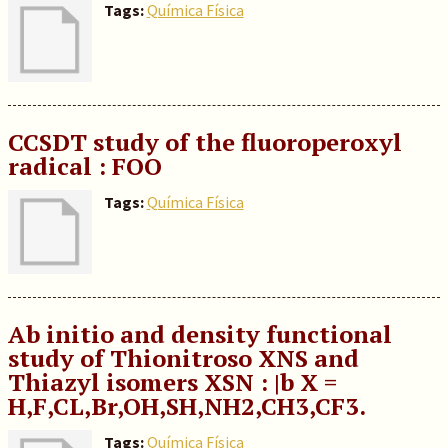
Tags:
Química Física
CCSDT study of the fluoroperoxyl
radical : FOO
Tags:
Química Física
Ab initio and density functional
study of Thionitroso XNS and
Thiazyl isomers XSN : |b X =
H,F,CL,Br,OH,SH,NH2,CH3,CF3.
Tags:
Química Física