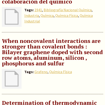
colaboración del químico
Tags:
1941
,
Bibliografía Nacional Química
,
Industria
,
Química
,
Química Física
,
Química
Industrial
When noncovalent interactions are
stronger than covalent bonds :
Bilayer graphene doped with second
row atoms, aluminum, silicon ,
phosphorus and sulfur
Tags:
Grafeno
,
Química Física
Determination of thermodynamic