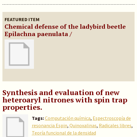
FEATURED ITEM
Chemical defense of the ladybird beetle
Epilachna paenulata /
Synthesis and evaluation of new
heteroaryl nitrones with spin trap
properties.
Tags:
Computación química
,
Espectroscopía de
resonancia Espin
,
Quinoxalinas
,
Radicales libres
,
Teoría funcional de la densidad