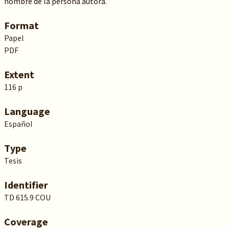
nombre de la persona autora.
Format
Papel
PDF
Extent
116 p
Language
Español
Type
Tesis
Identifier
TD 615.9 COU
Coverage