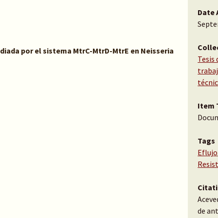
Date 
Septe
Colle
ediada por el sistema MtrC-MtrD-MtrE en Neisseria
Tesis 
traba
técni
Item 
Docu
Tags
Eflujo
Resist
Citat
Aceved
de ant