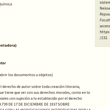
siste
Química
Neiss
Reposi
Facul
access
https
/132
.
ientadora)
utor
 abrir los documentos u objetos)
el derecho de autor sobre toda creación literaria,
o que tiene que ver con sus derechos morales, como en lo
ales con sujeción a lo establecido por el derecho
Y 9.739 DE 17 DE DICIEMBRE DE 1937 SOBRE