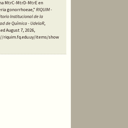
ma MtrC-MtrD-MtrE en
eria gonorrhoeae,”
RIQUIM -
torio Institucional de la
tad de Química - UdelaR
,
ed August 7, 2026,
://riquim.fq.edu.uy/items/show