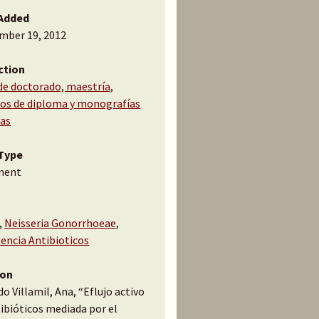
Added
mber 19, 2012
ction
de doctorado, maestría,
jos de diploma y monografías
cas
Type
ment
,
Neisseria Gonorrhoeae
,
encia Antibioticos
ion
o Villamil, Ana, “Eflujo activo
ibióticos mediada por el