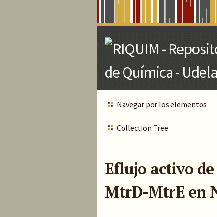
Skip
to
Main
Content
Navegar por los elementos
Collection Tree
Eflujo activo d
MtrD-MtrE en N