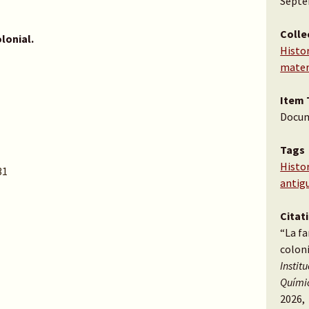
Septe
Colle
lonial.
Histor
mater
Item 
Docu
Tags
Histor
31
antig
Citat
“La f
coloni
Instit
Quími
2026,