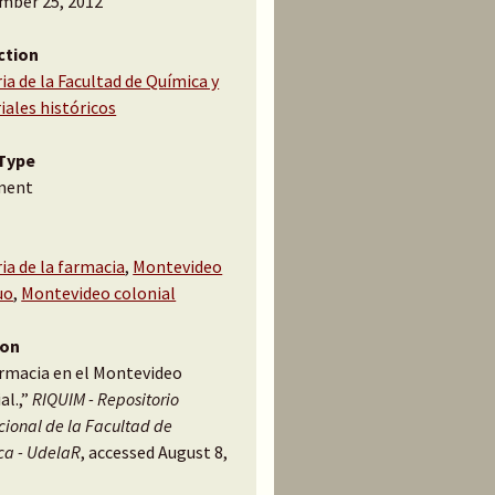
mber 25, 2012
ction
ia de la Facultad de Química y
iales históricos
Type
ment
ia de la farmacia
,
Montevideo
uo
,
Montevideo colonial
ion
armacia en el Montevideo
al.,”
RIQUIM - Repositorio
ucional de la Facultad de
ca - UdelaR
, accessed August 8,