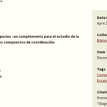
Date 
April 
Colle
pecies : un complemento para el estudio de la
Bibli
os compuestos de coordinación.
Item 
Docu
Tags
N
Compu
A
Estab
Citat
Kremer
“Diag