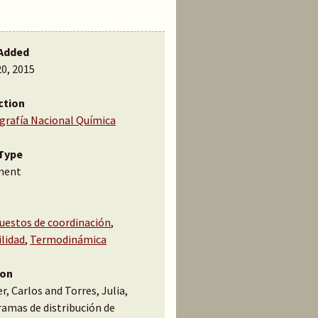
Added
20, 2015
ction
ografía Nacional Química
Type
ment
estos de coordinación
,
ilidad
,
Termodinámica
ion
, Carlos and Torres, Julia,
ramas de distribución de