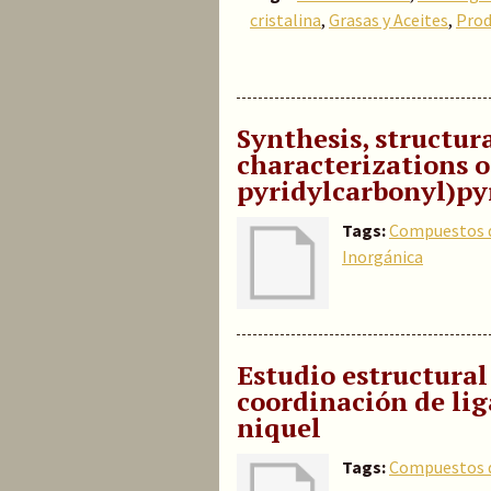
cristalina
,
Grasas y Aceites
,
Prod
Synthesis, structu
characterizations o
pyridylcarbonyl)py
Tags:
Compuestos d
Inorgánica
Estudio estructura
coordinación de lig
niquel
Tags:
Compuestos d