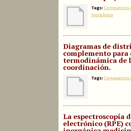
Tags:
Compuestos d
Inorgánica
Diagramas de distri
complemento para el
termodinámica de l
coordinación.
Tags:
Compuestos d
La espectroscopía d
electrónico (RPE) 
inorgánica medicin