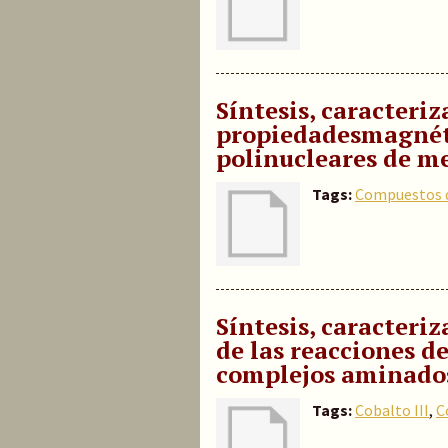
Síntesis, caracteriz
propiedadesmagnét
polinucleares de me
Tags:
Compuestos d
Síntesis, caracteri
de las reacciones de
complejos aminados 
Tags:
Cobalto III
,
C