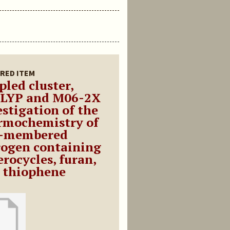
RED ITEM
pled cluster,
LYP and M06-2X
estigation of the
rmochemistry of
e-membered
rogen containing
erocycles, furan,
 thiophene