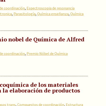
e coordinación
,
Espectroscopia de resonancia
tronica
,
Parasitología
,
Química enseñanza
,
Química
mio nobel de Química de Alfred
e coordinación
,
Premio Nóbel de Química
icoquímica de los materiales
n la elaboración de productos
asos trans
,
Compuestos de coordinación
,
Estructura