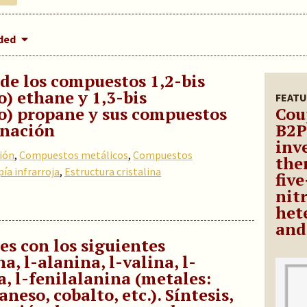
dded
 de los compuestos 1,2-bis
) ethane y 1,3-bis
FEATU
) propane y sus compuestos
Cou
inación
B2P
inv
ión
,
Compuestos metálicos
,
Compuestos
the
ía infrarroja
,
Estructura cristalina
fiv
nit
het
and
s con los siguientes
a, l-alanina, l-valina, l-
a, l-fenilalanina (metales:
neso, cobalto, etc.). Síntesis,