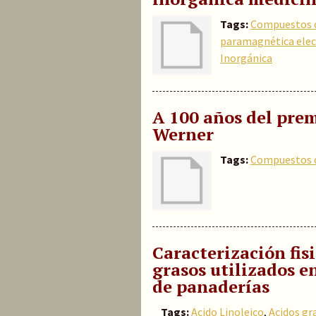
Tags:
Compuestos d
paramagnética elec
Inorgánica
A 100 años del pre
Werner
Tags:
Compuestos d
Caracterización fis
grasos utilizados e
de panaderías
Tags:
Acido Linoleico
,
Acidos gr