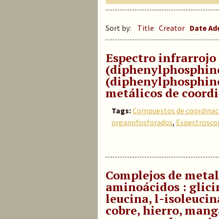
Sort by:
Title
Creator
Date A
Espectro infrarrojo
(diphenylphosphino
(diphenylphosphino
metálicos de coord
Tags:
Compuestos de coordinac
organofosforados
,
Espectroscop
Complejos de metale
aminoácidos : glicin
leucina, l-isoleucin
cobre, hierro, manga