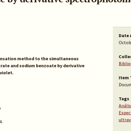
Date 
Octob
Colle
ensation method to the simultaneous
Bibli
trate and sodium benzoate by derivative
violet.
Item 
Docu
Tags
Anális
A
Espec
ultrav
A