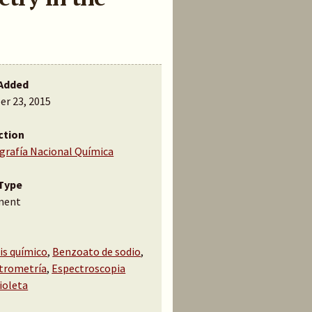
Added
er 23, 2015
ction
ografía Nacional Química
Type
ment
is químico
,
Benzoato de sodio
,
trometría
,
Espectroscopia
ioleta