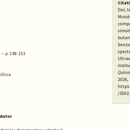
Citat
Dol, I
Moisés
compe
simul
butam
benzo
spect
 -- p. 148-153
Ultrav
Instit
Quími
lítica
2026,
https
/3502
.
 Autor