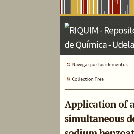
Skip
to
Main
Content
Navegar por los elementos
Collection Tree
Application of 
simultaneous de
sodium benzoate