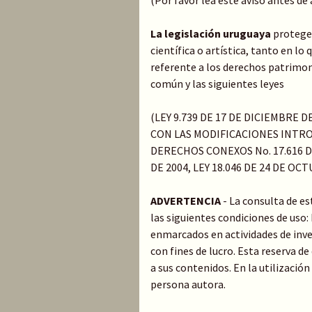
(Por favor lea este aviso antes de
La legislación uruguaya
protege 
científica o artística, tanto en l
referente a los derechos patrimoni
común y las siguientes leyes
(LEY 9.739 DE 17 DE DICIEMBRE 
CON LAS MODIFICACIONES INTRO
DERECHOS CONEXOS No. 17.616 DE
DE 2004, LEY 18.046 DE 24 DE OC
ADVERTENCIA
- La consulta de e
las siguientes condiciones de uso
enmarcados en actividades de inve
con fines de lucro. Esta reserva 
a sus contenidos. En la utilización
persona autora.