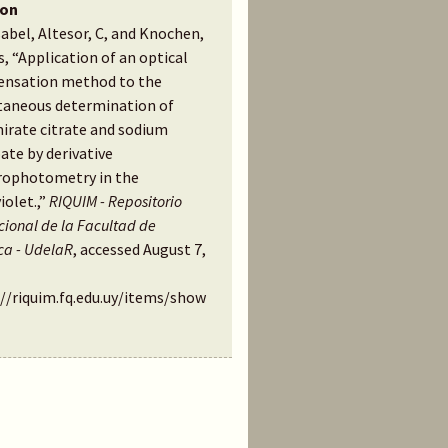
ion
sabel, Altesor, C, and Knochen,
, “Application of an optical
nsation method to the
taneous determination of
irate citrate and sodium
ate by derivative
rophotometry in the
iolet.,”
RIQUIM - Repositorio
ucional de la Facultad de
ca - UdelaR
, accessed August 7,
://riquim.fq.edu.uy/items/show