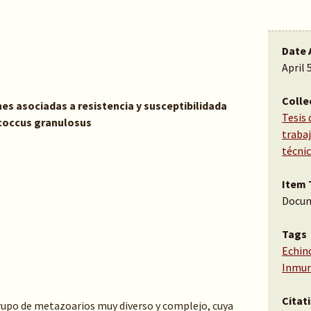
Date 
April 
Colle
es asociadas a resistencia y susceptibilidada
Tesis 
ococcus granulosus
traba
técni
Item 
Docu
Tags
Echin
Inmun
Citat
rupo de metazoarios muy diverso y complejo, cuya