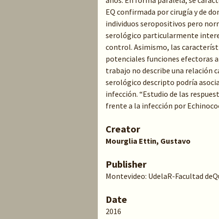
años. En forma paralela, se carac
EQ confirmada por cirugía y de do
individuos seropositivos pero nor
serológico particularmente intere
control. Asimismo, las característ
potenciales funciones efectoras a
trabajo no describe una relación c
serológico descripto podría asociar
infección. “Estudio de las respues
frente a la infección por Echinoc
Creator
Mourglia Ettin, Gustavo
Publisher
Montevideo: UdelaR-Facultad deQ
Date
2016