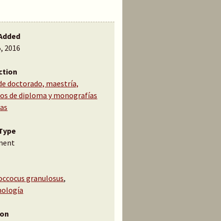
Added
5, 2016
ction
de doctorado, maestría,
jos de diploma y monografías
cas
Type
ment
occocus granulosus
,
ología
ion