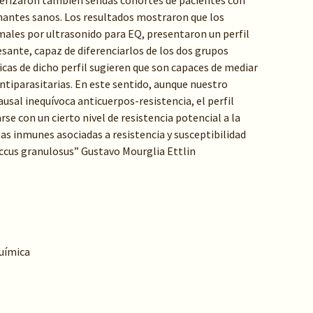
terizaron también sendas cohortes de pacientes con
nantes sanos. Los resultados mostraron que los
males por ultrasonido para EQ, presentaron un perfil
sante, capaz de diferenciarlos de los dos grupos
icas de dicho perfil sugieren que son capaces de mediar
ntiparasitarias. En este sentido, aunque nuestro
ausal inequívoca anticuerpos-resistencia, el perfil
se con un cierto nivel de resistencia potencial a la
tas inmunes asociadas a resistencia y susceptibilidad
occus granulosus” Gustavo Mourglia Ettlin
uímica