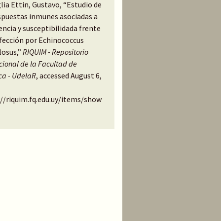
ia Ettin, Gustavo, “Estudio de
espuestas inmunes asociadas a
encia y susceptibilidada frente
nfección por Echinococcus
losus,”
RIQUIM - Repositorio
ucional de la Facultad de
ca - UdelaR
, accessed August 6,
://riquim.fq.edu.uy/items/show