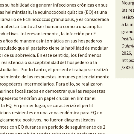
Mourgl
es su habilidad de generar infecciones crónicas en sus
las r
s helmintiasis, la equinococosis quística (EQ) es una
resist
 larvario de Echinococcus granulosus, y es considerada
a la i
por afectar tanto al ser humano como a una amplia
granu
oductivas. Interesantemente, la infección por E.
Instit
ios años de manera asintomática en sus hospederos
Quími
ostulado que el parásito tiene la habilidad de modular
2026,
or de su sobrevida. En este sentido, los fenómenos
https
resistencia o susceptibilidad del hospedero a la
/3820
.
udiados. Por lo tanto, el presente trabajo se realizó
onocimiento de las respuestas inmunes potencialmente
spederos intermediarios. Para ello, se realizaron
rinos focalizados en demostrar que las respuestas
ederos tendrían un papel crucial en limitar el
a EQ. En primer lugar, se caracterizó el perfil
viduos residentes en una zona endémica para EQ en
ógicamente positivos, no fueron diagnosticados
es con EQ durante un período de seguimiento de 2