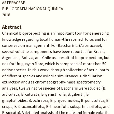
ASTERACEAE
BIBLIOGRAFIA NACIONAL QUIMICA
2018
Abstract
Chemical bioprospecting is an important tool for generating
knowledge regarding local human-threatened floras and for
conservation management. For Baccharis L. (Asteraceae),
several volatile components have been reported for Brazil,
Argentina, Bolivia, and Chile as a result of bioprospection, but
not for Uruguayan flora, which is composed of more than 50
native species. In this work, through collection of aerial parts
of different species and volatile simultaneous-distillation
extraction and gas chromatography-mass spectrometry
analyses, twelve native species of Baccharis were studied (B.
articulata, B. cultrata, B. genistifolia, B. gibertii, B.
gnaphalioides, B. ochracea, B. phyteumoides, B. punctulata, B.
crispa, B. dracunculifolia, B. linearifolia subsp. linearifolia, and
B. spicata). A detailed analysis of the male and female volatile