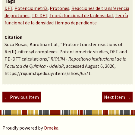
Tags
DFT
,
Potenciometría
,
Protones
,
Reacciones de transferencia
de protones
,
TD-DFT
,
Teoría funcional de la densidad
,
Teoría
funcional de la densidad tiempo dependiente
Citation
Soca Rosas, Karolina et al., “Proton-transfer reactions of
Re(II)-nitrosyl complexes: Potentiometric studies, DFT and
TD-DFT calculations,”
RIQUIM - Repositorio Institucional de la
Facultad de Química - UdelaR
, accessed August 6, 2026,
https://riquim.fq.edu.uy/items/show/6571
.
← Previous Item
Next Item →
Proudly powered by
Omeka
.