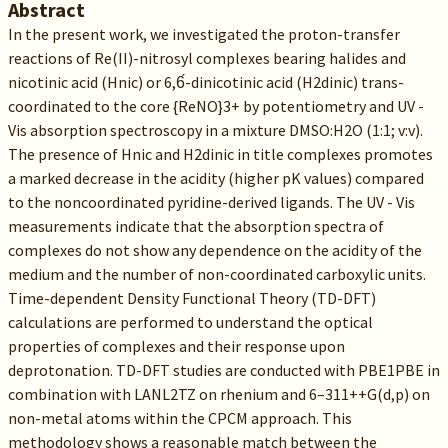
Abstract
In the present work, we investigated the proton-transfer
reactions of Re(II)-nitrosyl complexes bearing halides and
nicotinic acid (Hnic) or 6,6́-dinicotinic acid (H2dinic) trans-
coordinated to the core {ReNO}3+ by potentiometry and UV -
Vis absorption spectroscopy in a mixture DMSO:H2O (1:1; v:v).
The presence of Hnic and H2dinic in title complexes promotes
a marked decrease in the acidity (higher pK values) compared
to the noncoordinated pyridine-derived ligands. The UV - Vis
measurements indicate that the absorption spectra of
complexes do not show any dependence on the acidity of the
medium and the number of non-coordinated carboxylic units.
Time-dependent Density Functional Theory (TD-DFT)
calculations are performed to understand the optical
properties of complexes and their response upon
deprotonation. TD-DFT studies are conducted with PBE1PBE in
combination with LANL2TZ on rhenium and 6–311++G(d,p) on
non-metal atoms within the CPCM approach. This
methodology shows a reasonable match between the