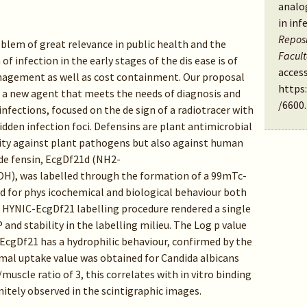
analo
in inf
Reposi
oblem of great relevance in public health and the
Facul
of infection in the early stages of the dis ease is of
access
nagement as well as cost containment. Our proposal
https
 a new agent that meets the needs of diagnosis and
/6600
.
infections, focused on the de sign of a radiotracer with
idden infection foci. Defensins are plant antimicrobial
vity against plant pathogens but also against human
 de fensin, EcgDf21d (NH2-
was labelled through the formation of a 99mTc-
 for phys icochemical and biological behaviour both
Tc HYNIC-EcgDf21 labelling procedure rendered a single
nd stability in the labelling milieu. The Log p value
EcgDf21 has a hydrophilic behaviour, confirmed by the
timal uptake value was obtained for Candida albicans
muscle ratio of 3, this correlates with in vitro binding
initely observed in the scintigraphic images.