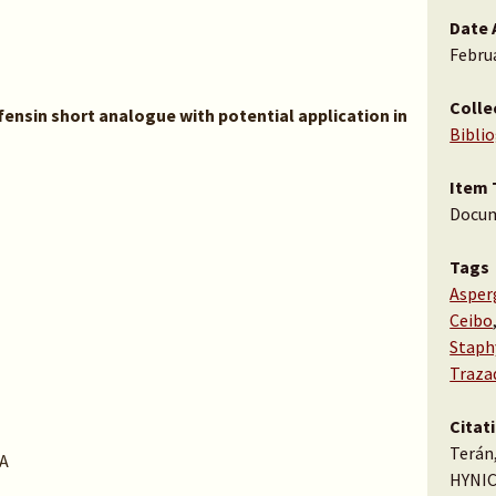
Date 
Februa
Colle
ensin short analogue with potential application in
Bibli
Item 
Docu
Tags
Asperg
Ceibo
Staph
Traza
Citat
Terán,
A
HYNIC