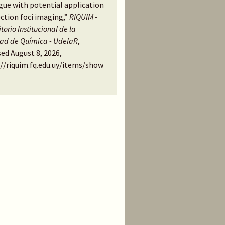
gue with potential application
ection foci imaging,”
RIQUIM -
torio Institucional de la
tad de Química - UdelaR
,
ed August 8, 2026,
://riquim.fq.edu.uy/items/show