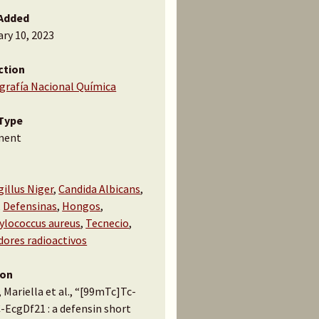
Added
ry 10, 2023
ction
ografía Nacional Química
Type
ment
illus Niger
,
Candida Albicans
,
,
Defensinas
,
Hongos
,
ylococcus aureus
,
Tecnecio
,
dores radioactivos
ion
 Mariella et al., “[99mTc]Tc-
-EcgDf21 : a defensin short