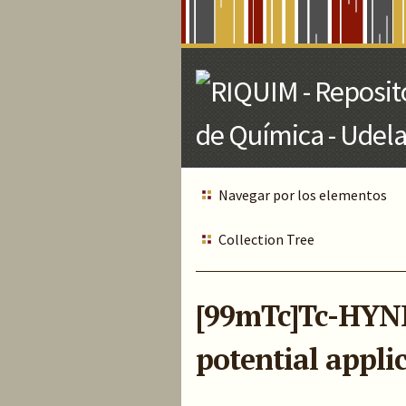
Skip
to
Main
Content
Navegar por los elementos
Collection Tree
[99mTc]Tc-HYNI
potential applic