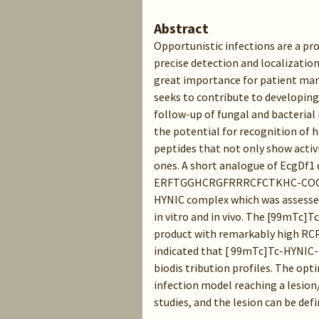
Abstract
Opportunistic infections are a pr
precise detection and localization 
great importance for patient ma
seeks to contribute to developing
follow-up of fungal and bacterial 
the potential for recognition of h
peptides that not only show acti
ones. A short analogue of EcgDf1
ERFTGGHCRGFRRRCFCTKHC-COOH), 
HYNIC complex which was assessed
in vitro and in vivo. The [99mTc]
product with remarkably high RCP a
indicated that [ 99mTc]Tc-HYNIC-
biodis tribution profiles. The op
infection model reaching a lesion/
studies, and the lesion can be def