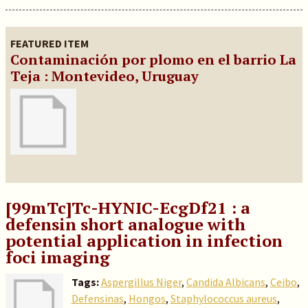
FEATURED ITEM
Contaminación por plomo en el barrio La
Teja : Montevideo, Uruguay
[99mTc]Tc-HYNIC-EcgDf21 : a
defensin short analogue with
potential application in infection
foci imaging
Tags:
Aspergillus Niger
,
Candida Albicans
,
Ceibo
,
Defensinas
,
Hongos
,
Staphylococcus aureus
,