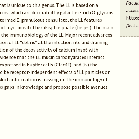
Facul
that is unique to this genus. The LL is based on a
access
ins, which are decorated by galactose-rich O-glycans.
https
r termed E. granulosus sensu lato, the LL features
/6612
.
 of myo-inositol hexakisphosphate (Insp6 ). The main
te the immunobiology of the LL. Major recent advances
tion of LL “debris” at the infection site and draining
tion of the decoy activity of calcium Insp6 with
evidence that the LL mucin carbohydrates interact
expressed in Kupffer cells (Clec4F), and (iv) the
o be receptor-independent effects of LL particles on
 Much information is missing on the immunology of
cuss gaps in knowledge and propose possible avenues