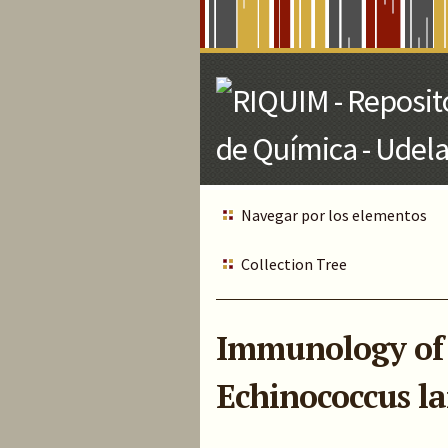
Skip
to
Main
Content
Navegar por los elementos
Collection Tree
Immunology of a
Echinococcus l