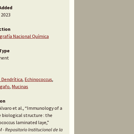
Added
, 2023
ction
ografía Nacional Química
Type
ment
 Dendrítica
,
Echinococcus
,
gafo
,
Mucinas
ion
Alvaro et al., “Immunology of a
 biological structure : the
ococcus laminated laye,”
 - Repositorio Institucional de la