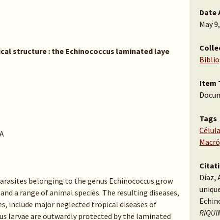
Date 
May 9
Colle
cal structure : the Echinococcus laminated laye
Bibli
Item 
Docu
Tags
Célula
A
Macró
Citat
Díaz, 
 parasites belonging to the genus Echinococcus grow
unique
and a range of animal species. The resulting diseases,
Echin
s, include major neglected tropical diseases of
RIQUIM
us larvae are outwardly protected by the laminated