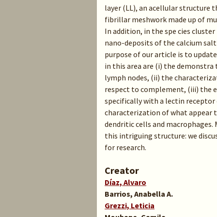
layer (LL), an acellular structure 
fibrillar meshwork made up of muc
In addition, in the spe cies cluste
nano-deposits of the calcium salt
purpose of our article is to upda
in this area are (i) the demonstra 
lymph nodes, (ii) the characteriza
respect to complement, (iii) the 
specifically with a lectin receptor 
characterization of what appear t
dendritic cells and macrophages.
this intriguing structure: we dis
for research.
Creator
Díaz, Alvaro
Barrios, Anabella A.
Grezzi, Leticia