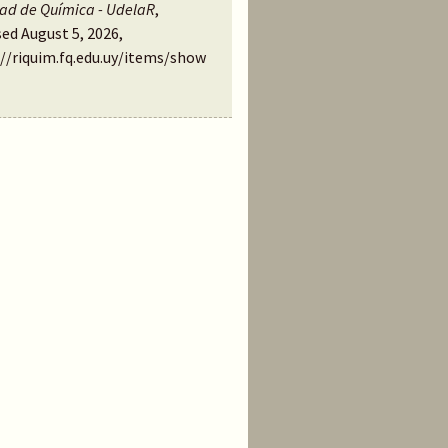
tad de Química - UdelaR
,
ed August 5, 2026,
://riquim.fq.edu.uy/items/show