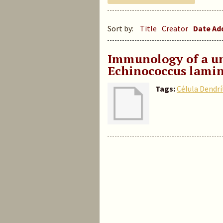
Sort by:
Title
Creator
Date A
Immunology of a uni
Echinococcus lamin
Tags:
Célula Dendrí