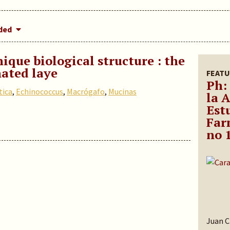
dded
que biological structure : the
ated laye
FEATU
Ph:
tica
,
Echinococcus
,
Macrógafo
,
Mucinas
la 
Est
Far
no 
Juan C.