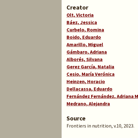
Creator
Olt, Victoria
Báez, Jessica
Curbelo, Romina
Boido, Eduardo
Amarillo, Miguel
Gámbaro, Adriana
Alborés, Silvana
Gerez García, Natalia
Cesio, María Verónica
Heinzen, Horacio
Dellacassa, Eduardo
Fernández Fernández, Adriana M
Medrano, Alejandra
Source
Frontiers in nutrition, v.10, 2023.