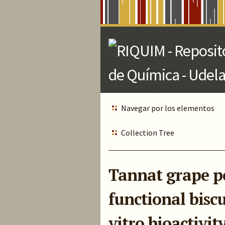
Skip
to
Main
Content
Navegar por los elementos
Collection Tree
Tannat grape po
functional biscu
vitro bioactivit