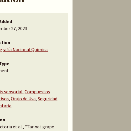
Added
mber 27, 2023
ction
ografía Nacional Química
Type
ment
is sensorial
,
Compuestos
tivos
,
Orujo de Uva
,
Seguridad
ntaria
ion
ictoria et al., “Tannat grape