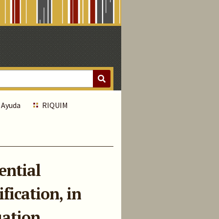
Ayuda
RIQUIM
ential
fication, in
uation