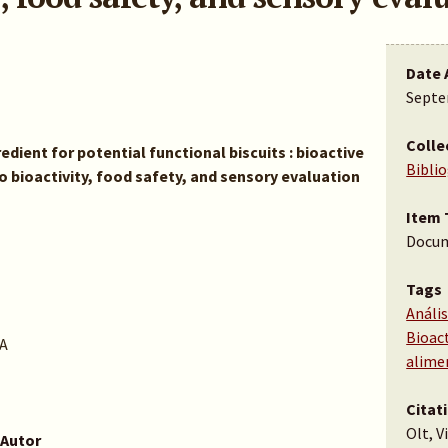
Date 
Septe
Colle
dient for potential functional biscuits : bioactive
Bibli
o bioactivity, food safety, and sensory evaluation
Item 
Docu
Tags
Anális
Bioac
A
alime
Citat
Olt, V
 Autor