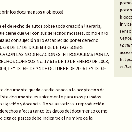
pomac
potent
 abrir los documentos u objetos)
bioac
in vit
e el derecho
de autor sobre toda creación literaria,
senso
o que tiene que ver con sus derechos morales, como en lo
Reposi
ales con sujeción a lo establecido por el derecho
Facul
Y 9.739 DE 17 DE DICIEMBRE DE 1937 SOBRE
access
ICA CON LAS MODIFICACIONES INTRODUCIDAS POR LA
https
ECHOS CONEXOS No. 17.616 DE 10 DE ENERO DE 2003,
/6705
.
04, LEY 18.046 DE 24 DE OCTUBRE DE 2006 LEY 18.046
te documento queda condicionada a la aceptación de
: Este documento es únicamente para usos privados
stigación y docencia. No se autoriza su reproducción
de derechos afecta tanto los datos del documento como
 o cita de partes debe indicarse el nombre de la