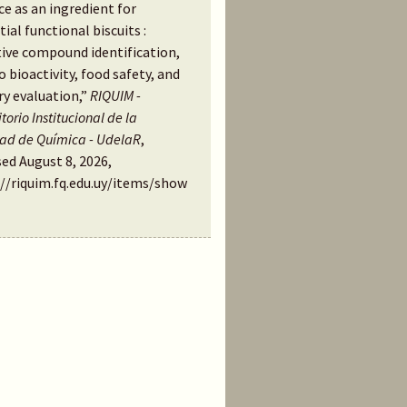
e as an ingredient for
ial functional biscuits :
tive compound identification,
ro bioactivity, food safety, and
ry evaluation,”
RIQUIM -
torio Institucional de la
tad de Química - UdelaR
,
ed August 8, 2026,
://riquim.fq.edu.uy/items/show