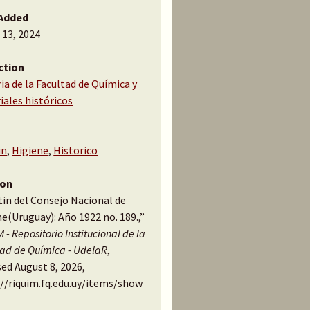
Added
 13, 2024
ction
ia de la Facultad de Química y
iales históricos
in
,
Higiene
,
Historico
ion
tin del Consejo Nacional de
e(Uruguay): Año 1922 no. 189.,”
 - Repositorio Institucional de la
tad de Química - UdelaR
,
ed August 8, 2026,
://riquim.fq.edu.uy/items/show