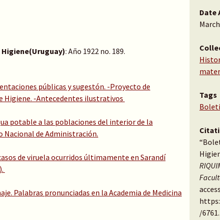
Date 
March
Colle
e Higiene(Uruguay)
: Año 1922 no. 189.
Histor
mater
sentaciones públicas y sugestón. -Proyecto de
Tags
e Higiene. -Antecedentes ilustrativos
Bolet
a potable a las poblaciones del interior de la
Citat
o Nacional de Administración.
“Bole
Higien
 casos de viruela ocurridos últimamente en Sarandí
RIQUIM
).
Facul
access
aje. Palabras pronunciadas en la Academia de Medicina
https
/6761
.