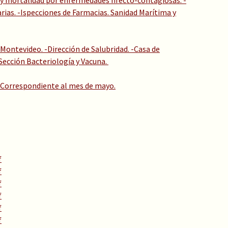
 y mortalidad por enfermedades nfecto-contagiosas. -
ias. -Ispecciones de Farmacias. Sanidad Marítima y
 Montevideo. -Dirección de Salubridad. -Casa de
-Sección Bacteriología y Vacuna.
o, Correspondiente al mes de mayo.
f
f
f
f
f
f