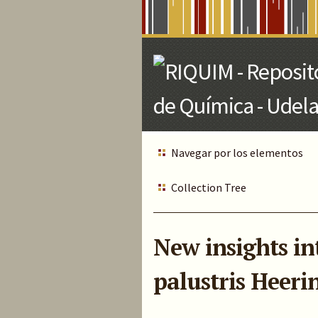
Skip
to
Main
Content
Navegar por los elementos
Collection Tree
New insights in
palustris Heerin