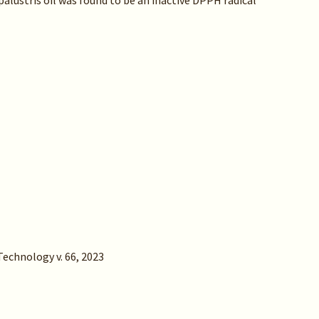
 palustris oil was found to be an inactive DPPH radical
Technology v. 66, 2023