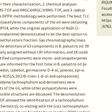
RIQUIM
or their characterization, 2. chemical analyses
Facul
-TOF and HRGCxHRGC/HRMS-TOF, and 3. radical
access
 the DPPH methodology were performed. The best TLC
https
polyacetylenic components of the oil were obtaining
/6762
.
PO4, while the original application of NaDi (1-
endiamine) demonstrated to be the best option to
 methyl esters fraction. Gas chromatography/mass
e detection of 63 components in B. palustris oil: 39
ively assigned without LRI information, and 18 could
dentified components were mono- and sesquiterpenes
are informed for the first time in B. palustris oil [α-
bebol, cubebol, germacrene D-4-ol, junenol, epi-α-
a-4(15),5,10(14)-trien-1-β-ol and oplopanone].
sdyine/lachnophyllum acid derivatives) were
 of the oil, while other polyacetylenes were
ossible structures are discussed. The deconvolution
allowed the identification of a lachnophyllum
chemistry), co-eluting with the (cis)-lachnophyllum