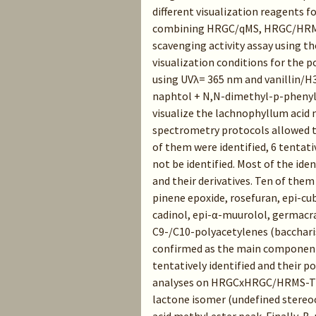
different visualization reagents f
combining HRGC/qMS, HRGC/HRMS
scavenging activity assay using
visualization conditions for the 
using UVλ= 365 nm and vanillin/H3
naphtol + N,N-dimethyl-p-phenyl
visualize the lachnophyllum acid
spectrometry protocols allowed th
of them were identified, 6 tentat
not be identified. Most of the i
and their derivatives. Ten of them 
pinene epoxide, rosefuran, epi-cu
cadinol, epi-α-muurolol, germacr
C9-/C10-polyacetylenes (bacchari
confirmed as the main components
tentatively identified and their p
analyses on HRGCxHRGC/HRMS-TOF 
lactone isomer (undefined stereo