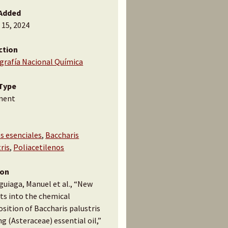
Added
 15, 2024
ction
ografía Nacional Química
Type
ment
s esenciales
,
Baccharis
ris
,
Poliacetilenos
ion
guiaga, Manuel et al., “New
ts into the chemical
sition of Baccharis palustris
g (Asteraceae) essential oil,”