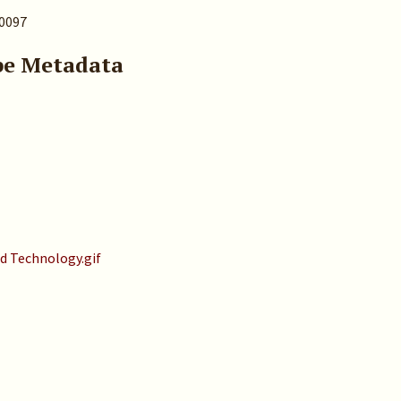
30097
pe Metadata