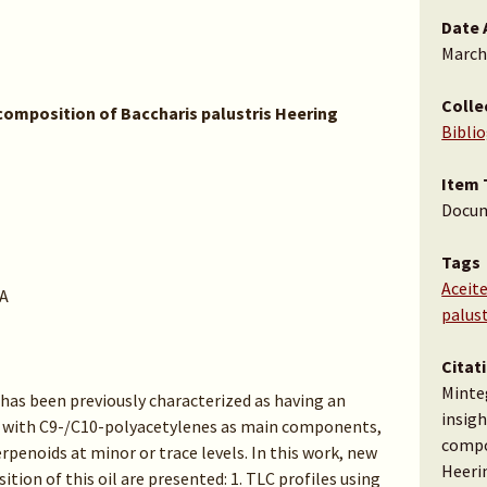
Date 
March
Colle
composition of Baccharis palustris Heering
Bibli
Item 
Docu
Tags
Aceite
A
palust
Citat
Minte
 has been previously characterized as having an
insigh
n with C9-/C10-polyacetylenes as main components,
compo
penoids at minor or trace levels. In this work, new
Heerin
tion of this oil are presented: 1. TLC profiles using