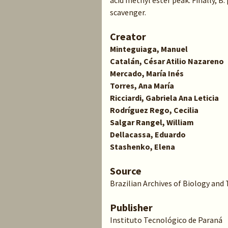
acid methyl ester peak. Finally, B.
scavenger.
Creator
Minteguiaga, Manuel
Catalán, César Atilio Nazareno
Mercado, María Inés
Torres, Ana María
Ricciardi, Gabriela Ana Leticia
Rodríguez Rego, Cecilia
Salgar Rangel, William
Dellacassa, Eduardo
Stashenko, Elena
Source
Brazilian Archives of Biology and 
Publisher
Instituto Tecnológico de Paraná