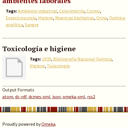
ambientes laborales
Tags:
Ambiente industrial
,
Colorimetría
,
Cromo
,
Espectroscopía
,
Higiene
,
Muestras biológicas
,
Orina
,
Química
analítica
,
Sangre
Toxicología e higiene
Tags:
1939
,
Bibliografía Nacional Química
,
Higiene
,
Toxicología
Output Formats
atom
,
dc-rdf
,
dcmes-xml
,
json
,
omeka-xml
,
rss2
Proudly powered by
Omeka
.