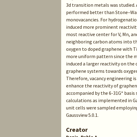
3d transition metals was studied.
performed better than Stone–Wales
monovacancies. For hydrogenation 
induced more prominent reactivit
most reactive center for V, Mn, a
neighboring carbon atoms into the
oxygen to doped graphene with Ti,
more uniform pattern since the me
induced a larger reactivity on the
graphene systems towards oxygen w
Therefore, vacancy engineering i
enhance the reactivity of graphe
accompanied by the 6-31G* basis 
calculations as implemented in Ga
unit cells were sampled employing
Gaussview 5.0.1.
Creator