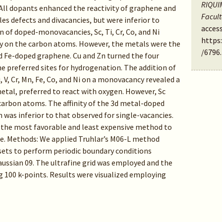
RIQUIM
 All dopants enhanced the reactivity of graphene and
Facul
 defects and divacancies, but were inferior to
access
of doped-monovacancies, Sc, Ti, Cr, Co, and Ni
https
y on the carbon atoms. However, the metals were the
/6796
.
nd Fe-doped graphene. Cu and Zn turned the four
 preferred sites for hydrogenation. The addition of
 V, Cr, Mn, Fe, Co, and Ni on a monovacancy revealed a
tal, preferred to react with oxygen. However, Sc
 carbon atoms. The affinity of the 3d metal-doped
as inferior to that observed for single-vacancies.
s the most favorable and least expensive method to
ne. Methods: We applied Truhlar’s M06-L method
sets to perform periodic boundary conditions
ussian 09. The ultrafine grid was employed and the
 100 k-points. Results were visualized employing