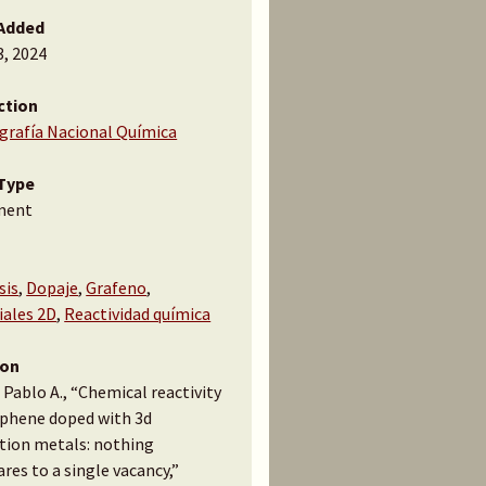
Added
3, 2024
ction
ografía Nacional Química
Type
ment
sis
,
Dopaje
,
Grafeno
,
iales 2D
,
Reactividad química
ion
 Pablo A., “Chemical reactivity
aphene doped with 3d
ition metals: nothing
es to a single vacancy,”