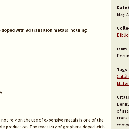
Date 
May 2
Colle
 doped with 3d transition metals: nothing
Bibli
Item 
Docu
Tags
Catáli
Mater
A
Citat
Denis,
of gr
trans
 not rely on the use of expensive metals is one of the
compar
le production. The reactivity of graphene doped with