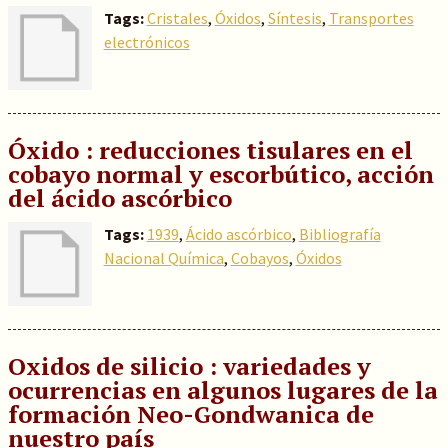
Tags:
Cristales
,
Óxidos
,
Síntesis
,
Transportes
electrónicos
Óxido : reducciones tisulares en el
cobayo normal y escorbútico, acción
del ácido ascórbico
Tags:
1939
,
Ácido ascórbico
,
Bibliografía
Nacional Química
,
Cobayos
,
Óxidos
Oxidos de silicio : variedades y
ocurrencias en algunos lugares de la
formación Neo-Gondwanica de
nuestro país