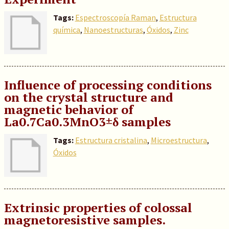
Tags:
Espectroscopía Raman
,
Estructura
química
,
Nanoestructuras
,
Óxidos
,
Zinc
Influence of processing conditions
on the crystal structure and
magnetic behavior of
La0.7Ca0.3MnO3±δ samples
Tags:
Estructura cristalina
,
Microestructura
,
Óxidos
Extrinsic properties of colossal
magnetoresistive samples.