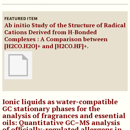
FEATURED ITEM
Ab initio Study of the Structure of Radical
Cations Derived from H-Bonded
Complexes : A Comparison between
[H2CO.H2O]+ and [H2CO.HF]+.
Ionic liquids as water-compatible
GC stationary phases for the
analysis of fragrances and essential
oils: Quantitative GC–MS analysis
of officially-regulated allergens in