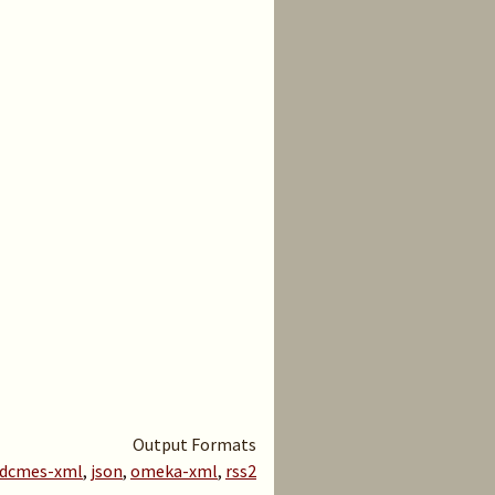
Output Formats
dcmes-xml
,
json
,
omeka-xml
,
rss2