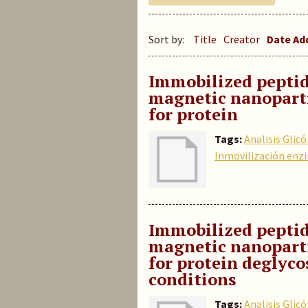
Sort by:
Title
Creator
Date A
Immobilized peptid
magnetic nanopartic
for protein
Tags:
Analisis Glic
Inmovilización enz
Immobilized peptid
magnetic nanoparti
for protein deglyco
conditions
Tags:
Analisis Glic