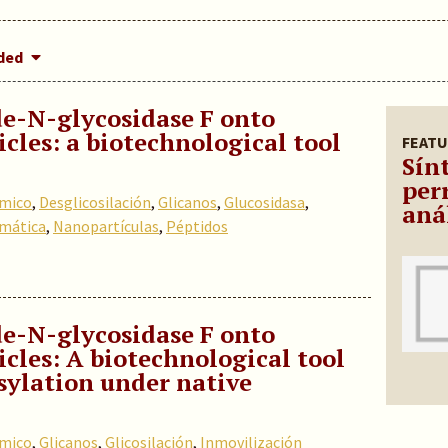
dded
e-N-glycosidase F onto
les: a biotechnological tool
FEATU
Sínt
per
ómico
,
Desglicosilación
,
Glicanos
,
Glucosidasa
,
aná
imática
,
Nanopartículas
,
Péptidos
e-N-glycosidase F onto
cles: A biotechnological tool
sylation under native
ómico
,
Glicanos
,
Glicosilación
,
Inmovilización