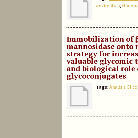
enzimática
,
Nanopa
Immobilization of 
mannosidase onto m
strategy for increa
valuable glycomic t
and biological role
glycoconjugates
Tags:
Analisis Glic