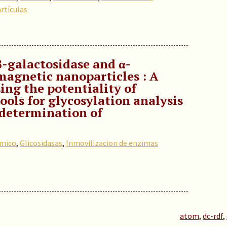
rtículas
β-galactosidase and α-
agnetic nanoparticles : A
sing the potentiality of
ools for glycosylation analysis
 determination of
ómico
,
Glicosidasas
,
Inmovilizacion de enzimas
atom
,
dc-rdf
,