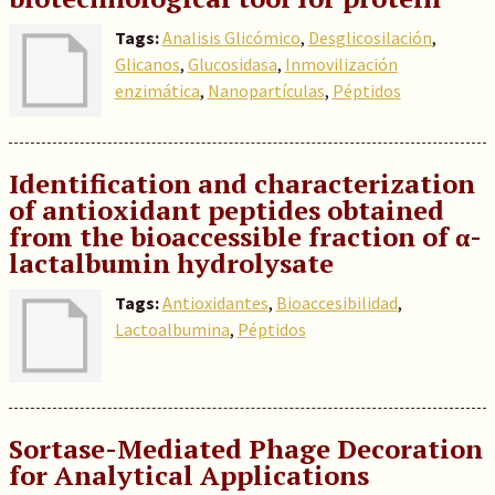
Tags:
Analisis Glicómico
,
Desglicosilación
,
Glicanos
,
Glucosidasa
,
Inmovilización
enzimática
,
Nanopartículas
,
Péptidos
Identification and characterization
of antioxidant peptides obtained
from the bioaccessible fraction of α-
lactalbumin hydrolysate
Tags:
Antioxidantes
,
Bioaccesibilidad
,
Lactoalbumina
,
Péptidos
Sortase-Mediated Phage Decoration
for Analytical Applications