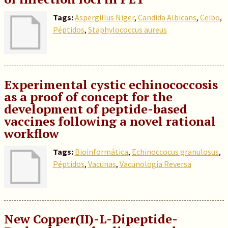
Tags:
Aspergillus Niger
,
Candida Albicans
,
Ceibo
,
Péptidos
,
Staphylococcus aureus
Experimental cystic echinococcosis
as a proof of concept for the
development of peptide-based
vaccines following a novel rational
workflow
Tags:
Bioinformática
,
Echinoccocus granulosus
,
Péptidos
,
Vacunas
,
Vacunología Reversa
New Copper(II)-L-Dipeptide-