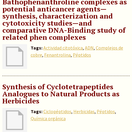
Bathophenanthroline complexes as
potential anticancer agents—
synthesis, characterization and
cytotoxicity studies—and
comparative DNA-Binding study of
related phen complexes
Tags:
Actividad citotóxica
,
ADN
,
Complejos de
cobre
,
Fenantrolina
,
Péptidos
Synthesis of Cyclotetrapeptides
Analogues to Natural Products as
Herbicides
Tags:
Ciclopéptidos
,
Herbicidas
,
Péptidos
,
Química orgánica