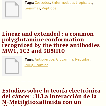
Tags:
Cestodos
,
Enfermedades tropicales
,
Genomas
,
Péptidos
Linear and extended : a common
polyglutamine conformation
recognized by the three antibodies
MW1, 1C2 and 3B5H10
Tags:
Anticuerpos
,
Glutamina
,
Péptidos
,
Poliglutamina
Estudios sobre la teoría electrónica
del cáncer : II.La interacción de la
N-Metilglioxalimida con un