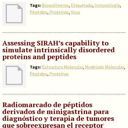
Tags:
Biopolímeros
,
Etiquetado
,
Inmunología
,
Péptidos
,
Proteínas
,
Virus
Assessing SIRAH’s capability to
simulate intrinsically disordered
proteins and peptides
Tags:
Estructura Molecular
,
Modelado Molecular
,
Péptidos
,
Proteínas
Radiomarcado de péptidos
derivados de minigastrina para
diagnóstico y terapia de tumores
que sobreexpresan el receptor