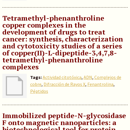
Tetramethyl-phenanthroline
copper complexes in the
development of drugs to treat
cancer: synthesis, characterization
and cytotoxicity studies of a series
of copper(II)-L-dipeptide-3,4,7,8-
tetramethyl-phenanthroline
complexes
Tags:
Actividad citotóxica
,
ADN
,
Complejos de
cobre
,
Difracción de Rayos X
,
Fenantrolina
,
Péptidos
Immobilized peptide-N-glycosidase
F onto magnetic nanoparticles: a
biotechnological tool for protein