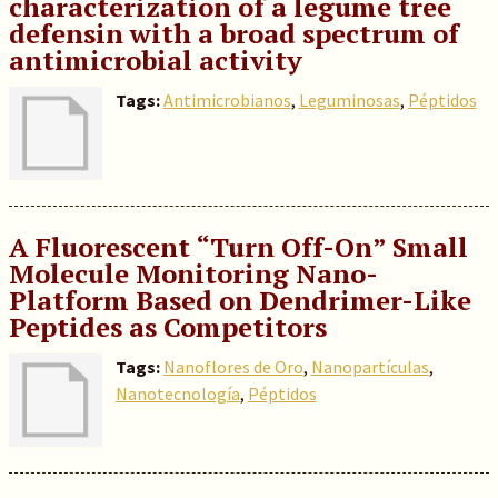
characterization of a legume tree
defensin with a broad spectrum of
antimicrobial activity
Tags:
Antimicrobianos
,
Leguminosas
,
Péptidos
A Fluorescent “Turn Off-On” Small
Molecule Monitoring Nano-
Platform Based on Dendrimer-Like
Peptides as Competitors
Tags:
Nanoflores de Oro
,
Nanopartículas
,
Nanotecnología
,
Péptidos