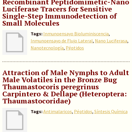
Recombinant Peptidomimetic-Nano
Luciferase Tracers for Sensitive
Single-Step Immunodetection of
Small Molecules
Tags:
Inmunoensayo Bioluminiscencia
,
Inmunoensayo de Flujo Lateral
,
Nano Luciferasa
,
Nanotecnología
,
Péptidos
Attraction of Male Nymphs to Adult
Male Volatiles in the Bronze Bug
Thaumastocoris peregrinus
Carpintero & Dellape (Heteroptera:
Thaumastocoridae)
Tags:
Antimalaricos
,
Péptidos
,
Síntesis Química