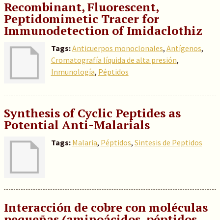
Recombinant, Fluorescent,
Peptidomimetic Tracer for
Immunodetection of Imidaclothiz
Tags:
Anticuerpos monoclonales
,
Antígenos
,
Cromatografía líquida de alta presión
,
Inmunología
,
Péptidos
Synthesis of Cyclic Peptides as
Potential Anti-Malarials
Tags:
Malaria
,
Péptidos
,
Sintesis de Peptidos
Interacción de cobre con moléculas
pequeñas (aminoácidos, péptidos,