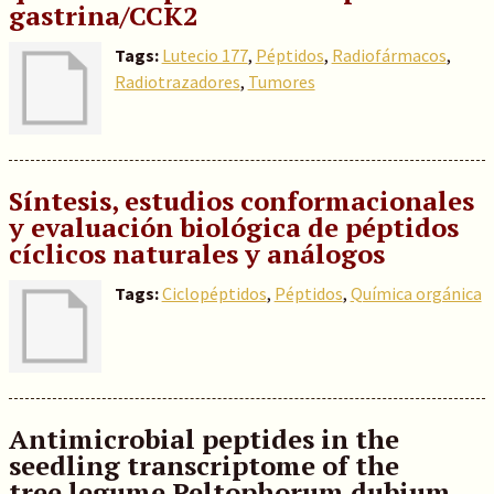
gastrina/CCK2
Tags:
Lutecio 177
,
Péptidos
,
Radiofármacos
,
Radiotrazadores
,
Tumores
Síntesis, estudios conformacionales
y evaluación biológica de péptidos
cíclicos naturales y análogos
Tags:
Ciclopéptidos
,
Péptidos
,
Química orgánica
Antimicrobial peptides in the
seedling transcriptome of the
tree
legume Peltophorum dubium