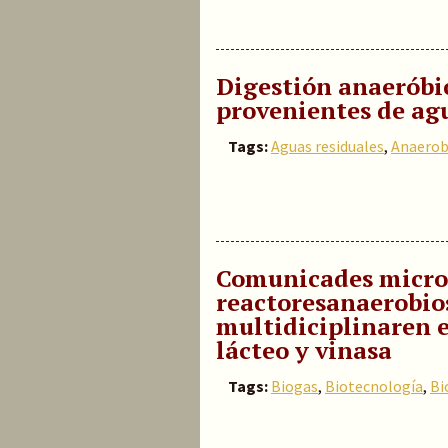
Digestión anaeróbic
provenientes de ag
Tags:
Aguas residuales
,
Anaerob
Comunicades micro
reactoresanaerobios
multidiciplinaren e
lácteo y vinasa
Tags:
Biogas
,
Biotecnología
,
Bi