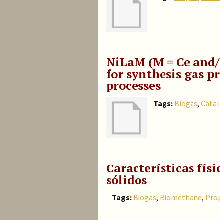
NiLaM (M = Ce and/
for synthesis gas p
processes
Tags:
Biogas
,
Catal
Características fís
sólidos
Tags:
Biogas
,
Biomethane
,
Prop