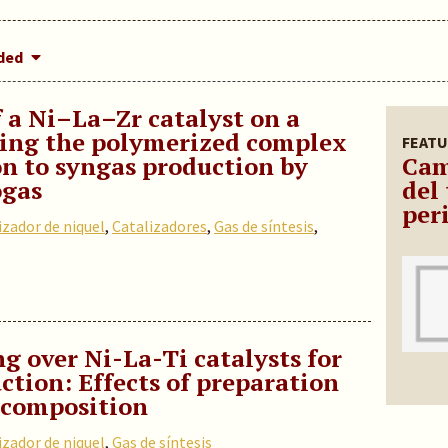
dded
f a Ni–La–Zr catalyst on a
ing the polymerized complex
FEATU
on to syngas production by
Cam
ogas
del 
per
izador de niquel
,
Catalizadores
,
Gas de síntesis
,
g over Ni-La-Ti catalysts for
ction: Effects of preparation
 composition
izador de niquel
,
Gas de síntesis