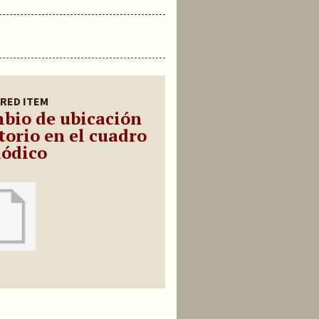
RED ITEM
bio de ubi
cación
torio en el cuadro
iódico