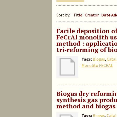
Sort by:
Title
Creator
Date A
Facile deposition o
FeCrAl
monolith us
method :
applicati
tri‑reforming of bi
Tags:
Biogas
,
Catal
Monolito FECRAL
Biogas dry reformin
synthesis gas produ
method and biogas
Tags:
Biogas
,
Catal