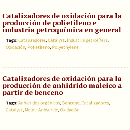
Catalizadores de oxidación para la
producción de polietileno e
industria petroquímica en general
Tags:
Catalizadores
,
Catalyst
,
Industria petrolífera
,
Oxidación
,
Polietileno
,
Polyethylene
Catalizadores de oxidación para la
producción de anhidrido maleico a
partir de benceno
Tags:
Anhidridos orgánicos
,
Benceno
,
Catalizadores
,
Catalyst
,
Maleic Anhydride
,
Oxidación